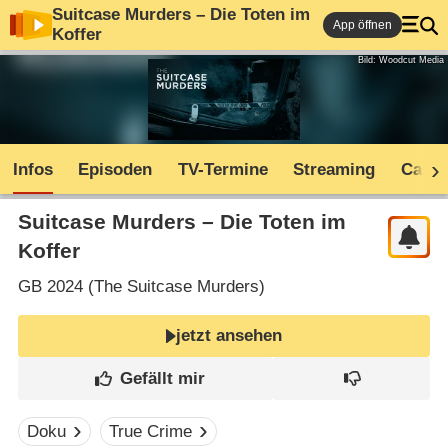
Suitcase Murders – Die Toten im
App öffnen
Koffer
Bild: Woodcut Media
Infos
Episoden
TV-Termine
Streaming
Cast
Suitcase Murders – Die Toten im
Koffer
GB
2024 (
The Suitcase Murders
)
jetzt ansehen
Doku
True Crime