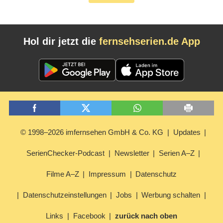
Hol dir jetzt die
fernsehserien.de App
© 1998–2026 imfernsehen GmbH & Co. KG
Updates
SerienChecker-Podcast
Newsletter
Serien A–Z
Filme A–Z
Impressum
Datenschutz
Datenschutzeinstellungen
Jobs
Werbung schalten
Links
Facebook
zurück nach oben