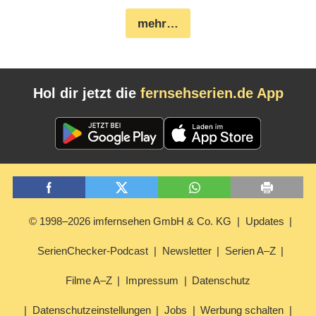
mehr…
Hol dir jetzt die
fernsehserien.de App
© 1998–2026 imfernsehen GmbH & Co. KG
Updates
SerienChecker-Podcast
Newsletter
Serien A–Z
Filme A–Z
Impressum
Datenschutz
Datenschutzeinstellungen
Jobs
Werbung schalten