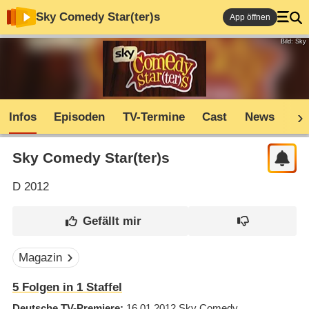
Sky Comedy Star(ter)s
App öffnen
Bild: Sky
Infos
Episoden
TV-Termine
Cast
News
Co
Sky Comedy Star(ter)s
D
2012
Magazin
5
Folgen in
1
Staffel
Deutsche TV-Premiere
16.01.2012
Sky Comedy