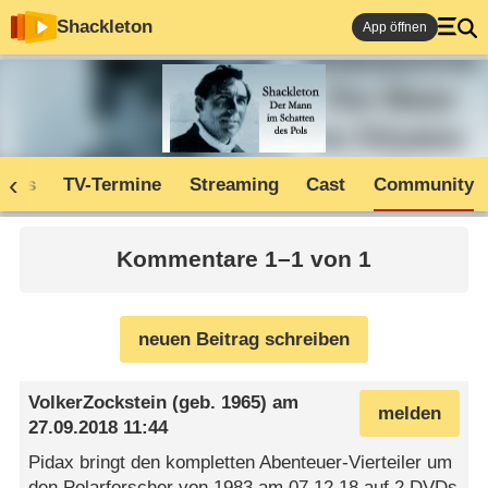
Shackleton
App öffnen
Infos
TV-Termine
Streaming
Cast
Community
Kommentare 1–1 von 1
neuen Beitrag schreiben
VolkerZockstein
(geb. 1965) am
melden
27.09.2018 11:44
Pidax bringt den kompletten Abenteuer-Vierteiler um
den Polarforscher von 1983 am 07.12.18 auf 2 DVDs