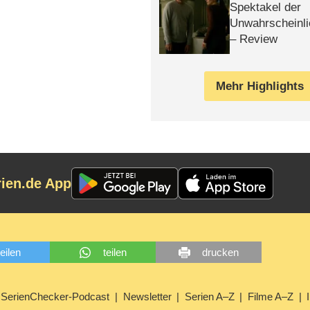
Spektakel der
Unwahrscheinli
– Review
Mehr Highlights
rien.de App
teilen
teilen
drucken
SerienChecker-Podcast
Newsletter
Serien A–Z
Filme A–Z