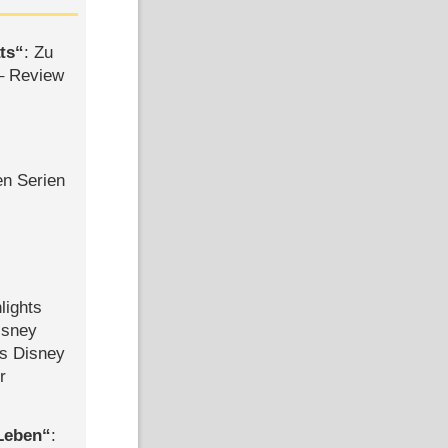
ts
: Zu
– Review
en Serien
lights
isney
ls Disney
r
 Leben
: