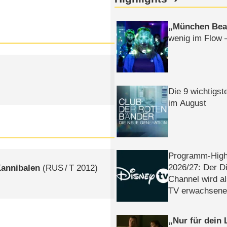
München Bea
wenig im Flow 
Die 9 wichtigst
im August
Programm-High
2026/​27: Der D
Kannibalen
(
RUS
/
T
2012)
Channel wird a
TV erwachsene
Nur für dein