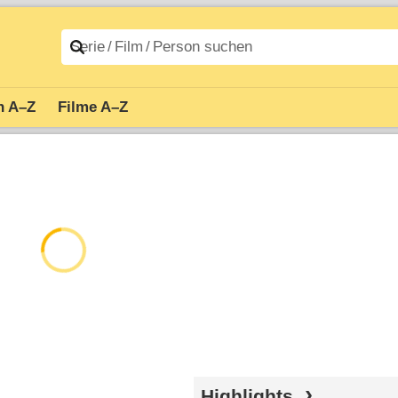
n A–Z
Filme A–Z
Highlights