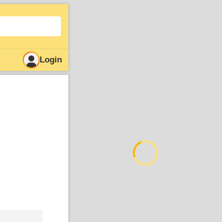
Login