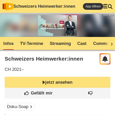
Schweizers Heimwerker:innen
App öffnen
Bild: SRF
Infos
TV-Termine
Streaming
Cast
Communit
Schweizers Heimwerker:innen
CH
2021–
jetzt ansehen
Doku-Soap