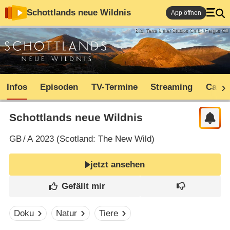
Schottlands neue Wildnis
App öffnen
Bild: Terra Mater Studios GmbH/Fergus Gill
Infos
Episoden
TV-Termine
Streaming
Cast
Schottlands neue Wildnis
GB
/
A
2023 (
Scotland: The New Wild
)
jetzt ansehen
Doku
Natur
Tiere