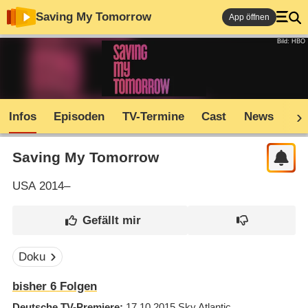
Saving My Tomorrow
App öffnen
Bild: HBO
Infos
Episoden
TV-Termine
Cast
News
Co
Saving My Tomorrow
USA
2014–
Doku
bisher
6
Folgen
Deutsche TV-Premiere
17.10.2015
Sky Atlantic