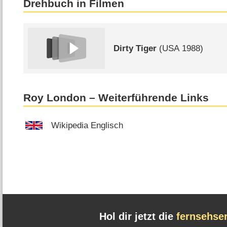
Drehbuch in Filmen
Dirty Tiger
(
USA
1988)
Roy London – Weiterführende Links
Wikipedia Englisch
Hol dir jetzt die
fernsehse