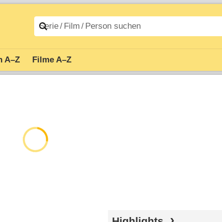
n A–Z
Filme A–Z
Highlights