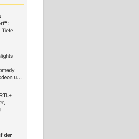
s
rf
:
 Tiefe –
lights
Comedy
lodeon und
 RTL+
er,
d
f der