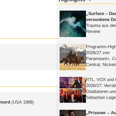
Surface – Da
versunkene Do
Trauma aus der
Review
Programm-High
2026/​27 von
Paramount+, 
Central, Nicke
WELT
RTL, VOX und
2026/​27: Verrät
Gladiatoren un
Sebastian Lege
nmord
(
USA
1988)
Prisoner – Au