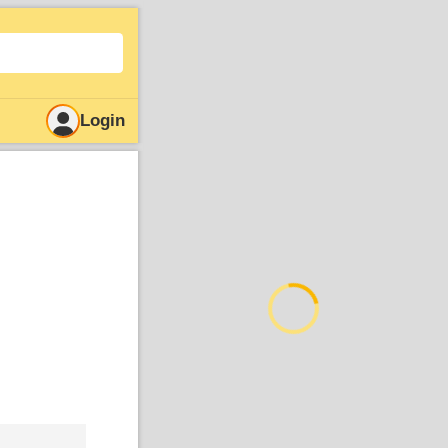
Login