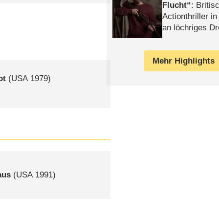
Flucht
: Britis
Actionthriller i
an löchriges D
gekettet – Rev
Mehr Highlights
ot
(
USA
1979)
aus
(
USA
1991)