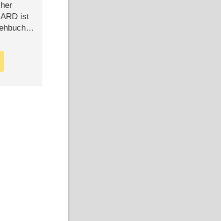
cher
n ARD ist
rehbuch
iew