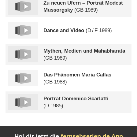
Zu neuen Ufern – Porträt Modest
Mussorgsky
(
GB
1989)
Dance and Video
(
D
/
F
1989)
Mythen, Medien und Mahabharata
(
GB
1989)
Das Phänomen Maria Callas
(
GB
1988)
Porträt Domenico Scarlatti
(
D
1985)
Hol dir jetzt die
fernsehserien.de App