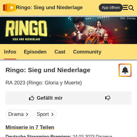
Ringo: Sieg und Niederlage
App öffnen
Bild: Disney
Infos
Episoden
Cast
Community
Ringo: Sieg und Niederlage
RA
2023 (
Ringo: Gloria y Muerte
)
Drama
Sport
Miniserie in 7 Teilen
Deutsche Streaming-Premiere
24.03.2023
Disney+