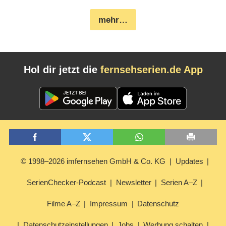
mehr…
Hol dir jetzt die
fernsehserien.de App
© 1998–2026 imfernsehen GmbH & Co. KG
Updates
SerienChecker-Podcast
Newsletter
Serien A–Z
Filme A–Z
Impressum
Datenschutz
Datenschutzeinstellungen
Jobs
Werbung schalten