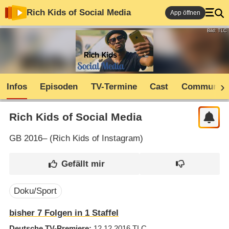
Rich Kids of Social Media
App öffnen
Bild: TLC
Infos
Episoden
TV-Termine
Cast
Community
Rich Kids of Social Media
GB
2016– (
Rich Kids of Instagram
)
Doku/Sport
bisher
7
Folgen in
1
Staffel
Deutsche TV-Premiere
12.12.2016
TLC