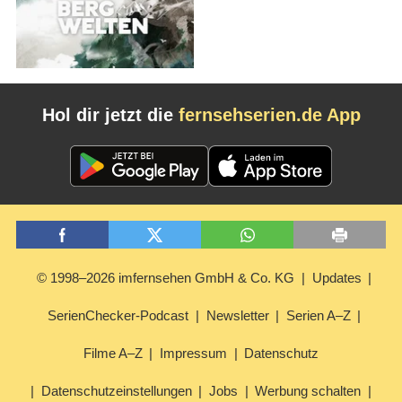
Hol dir jetzt die
fernsehserien.de App
© 1998–2026 imfernsehen GmbH & Co. KG
Updates
SerienChecker-Podcast
Newsletter
Serien A–Z
Filme A–Z
Impressum
Datenschutz
Datenschutzeinstellungen
Jobs
Werbung schalten