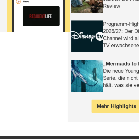
Review
Programm-High
2026/​27: Der D
Channel wird a
TV erwachsene
Mermaids to 
Die neue Young
Serie, die nich
hält, was sie ve
Review
Mehr Highlights