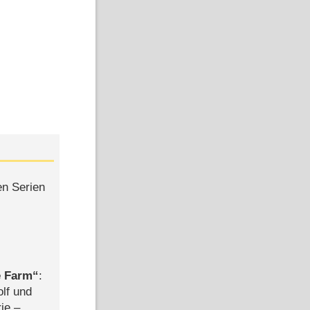
en Serien
e Farm
:
olf und
rie –