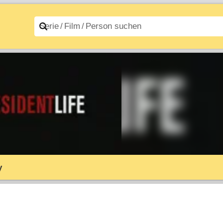
n A–Z
Filme A–Z
y