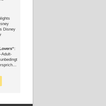
lights
isney
ls Disney
r
Lovers
:
-Adult-
t unbedingt
rspricht –