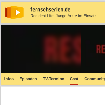
Resident Life: Junge Ärzte im Einsatz
News
Entdecken
Streaming
TV-Starts
Serie
Infos
Episoden
TV-Termine
Cast
Communit