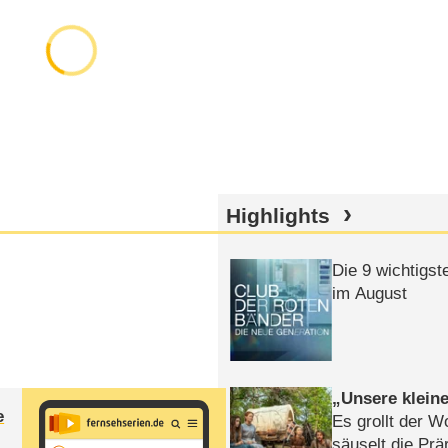
Highlights
Die 9 wichtigst
im August
Unsere klein
e
Es grollt der W
säuselt die Prä