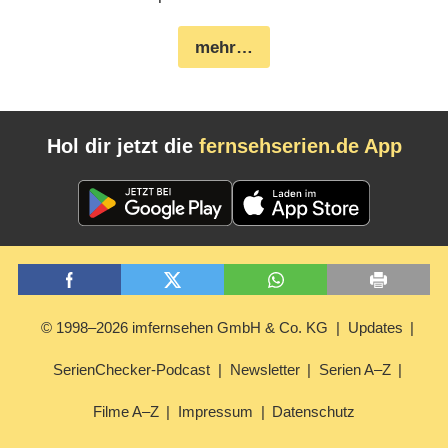
mehr…
Hol dir jetzt die
fernsehserien.de App
© 1998–2026 imfernsehen GmbH & Co. KG
Updates
SerienChecker-Podcast
Newsletter
Serien A–Z
Filme A–Z
Impressum
Datenschutz