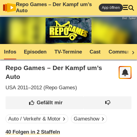
Repo Games – Der Kampf um’s
App öffnen
Auto
Bild: Spike
Infos
Episoden
TV-Termine
Cast
Community
Repo Games – Der Kampf um’s
Auto
USA
2011–2012 (
Repo Games
)
Auto / Verkehr & Motor
Gameshow
40
Folgen in
2
Staffeln