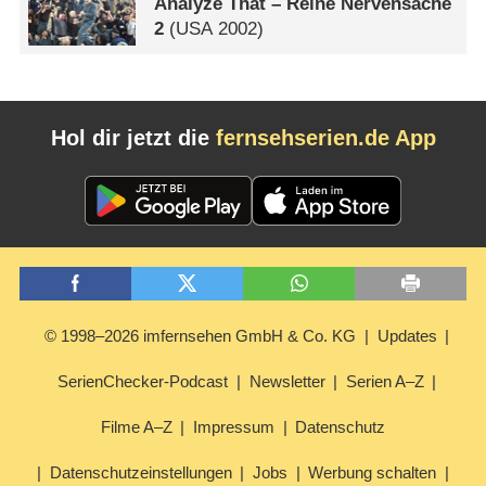
Analyze That – Reine Nervensache
2
(
USA
2002)
Hol dir jetzt die
fernsehserien.de App
© 1998–2026 imfernsehen GmbH & Co. KG
Updates
SerienChecker-Podcast
Newsletter
Serien A–Z
Filme A–Z
Impressum
Datenschutz
Datenschutzeinstellungen
Jobs
Werbung schalten