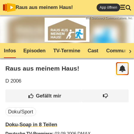
Raus aus meinem Haus!
App öffnen
Bild: Discovery Communications, Inc.
Infos
Episoden
TV-Termine
Cast
Community
Raus aus meinem Haus!
D
2006
Doku/Sport
Doku-Soap in 8 Teilen
Deutsche TV-Premiere
03.09.2006
DMAX