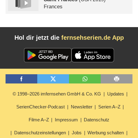
Frances
Hol dir jetzt die
fernsehserien.de App
© 1998–2026 imfernsehen GmbH & Co. KG
Updates
SerienChecker-Podcast
Newsletter
Serien A–Z
Filme A–Z
Impressum
Datenschutz
Datenschutzeinstellungen
Jobs
Werbung schalten