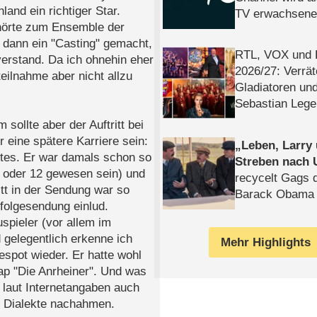
and ein richtiger Star.
TV erwachsene
ehörte zum Ensemble der
 dann ein "Casting" gemacht,
RTL, VOX und
verstand. Da ich ohnehin eher
2026/​27: Verrät
eilnahme aber nicht allzu
Gladiatoren un
Sebastian Lege
ollte aber der Auftritt bei
 eine spätere Karriere sein:
Leben, Larry
ztes. Er war damals schon so
Streben nach 
1 oder 12 gewesen sein) und
recycelt Gags 
tt in der Sendung war so
Barack Obama 
folgesendung einlud.
spieler (vor allem im
gelegentlich erkenne ich
Mehr Highlights
spot wieder. Er hatte wohl
ap "Die Anrheiner". Und was
 laut Internetangaben auch
d Dialekte nachahmen.