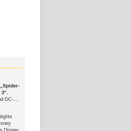
,
Spider-
 3
,
d DC-
ce
lights
isney
ls Disney