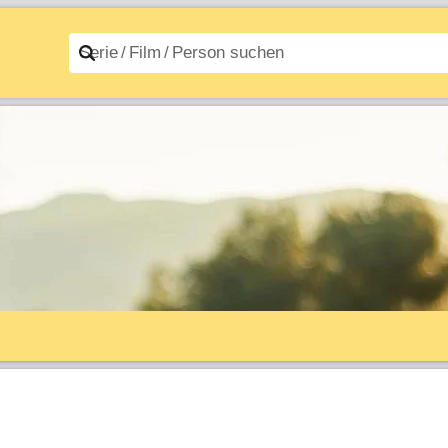
n A–Z
Filme A–Z