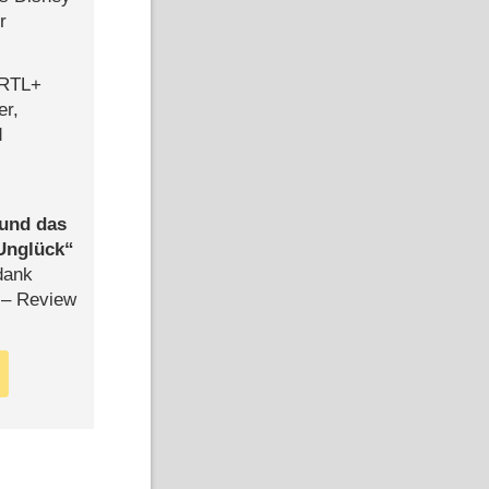
r
 RTL+
er,
d
 und das
Unglück
dank
– Review