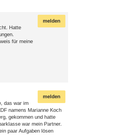
melden
cht. Hatte
ungen.
eweis für meine
melden
e, das war im
m ZDF namens Marianne Koch
berg, gekommen und hatte
barklasse war mein Partner.
ein paar Aufgaben lösen