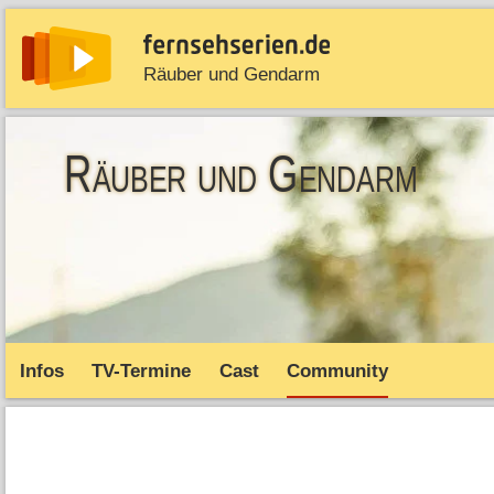
Räuber und Gendarm
News
Entdecken
Streaming
TV-Starts
Serie
Räuber und Gendarm
Infos
TV-Termine
Cast
Community