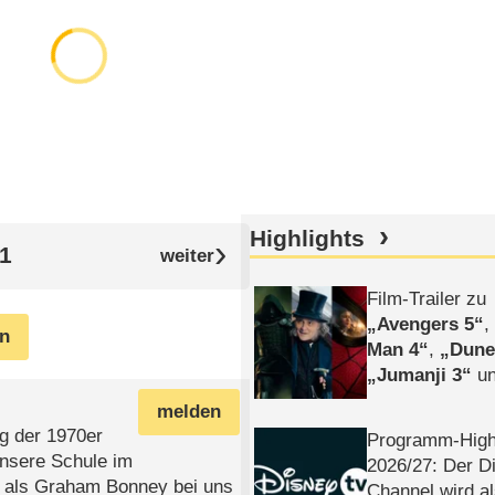
Highlights
1
Film-Trailer zu
Avengers 5
en
Man 4
,
Dune
Jumanji 3
un
Horror
Clayfa
melden
g der 1970er
Programm-High
unsere Schule im
2026/​27: Der D
, als Graham Bonney bei uns
Channel wird a