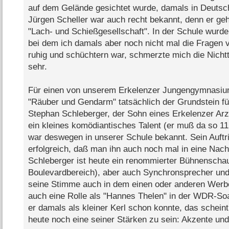
auf dem Gelände gesichtet wurde, damals in Deutschl
Jürgen Scheller war auch recht bekannt, denn er g
"Lach- und Schießgesellschaft". In der Schule wurde
bei dem ich damals aber noch nicht mal die Fragen 
ruhig und schüchtern war, schmerzte mich die Nichtt
sehr.
Für einen von unserem Erkelenzer Jungengymnasium s
"Räuber und Gendarm" tatsächlich der Grundstein für
Stephan Schleberger, der Sohn eines Erkelenzer Ar
ein kleines komödiantisches Talent (er muß da so 1
war deswegen in unserer Schule bekannt. Sein Auftri
erfolgreich, daß man ihn auch noch mal in eine Nach
Schleberger ist heute ein renommierter Bühnenschau
Boulevardbereich), aber auch Synchronsprecher und 
seine Stimme auch in dem einen oder anderen Werbe
auch eine Rolle als "Hannes Thelen" in der WDR-So
er damals als kleiner Kerl schon konnte, das scheint
heute noch eine seiner Stärken zu sein: Akzente un