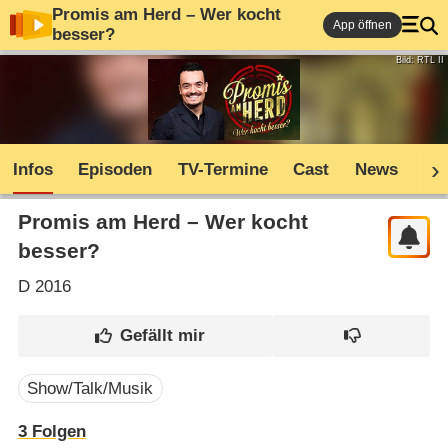
Promis am Herd – Wer kocht
App öffnen
besser?
Bild: RTL II
Infos
Episoden
TV-Termine
Cast
News
Co
Promis am Herd – Wer kocht
besser?
D
2016
Show/Talk/Musik
3
Folgen