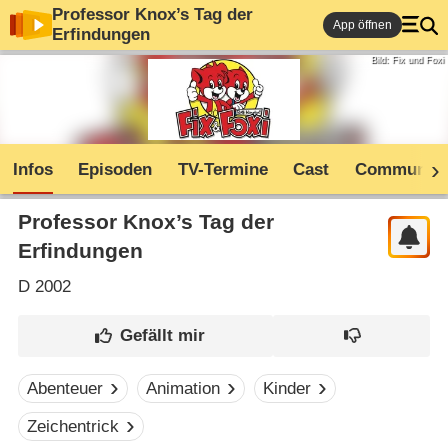
Professor Knox’s Tag der
App öffnen
Erfindungen
Bild: Fix und Foxi
Infos
Episoden
TV-Termine
Cast
Community
Professor Knox’s Tag der
Erfindungen
D
2002
Abenteuer
Animation
Kinder
Zeichentrick