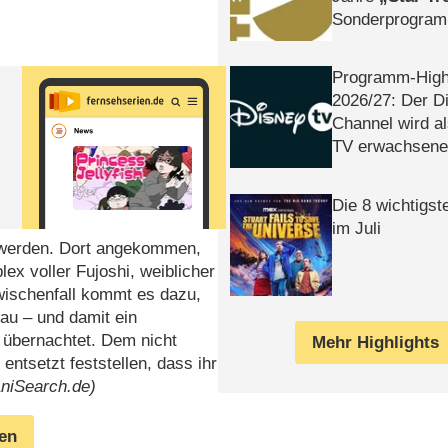
Sonderprogra
Die Helgolän
Programm-High
2026/​27: Der D
Channel wird a
TV erwachsene
Die 8 wichtigst
im Juli
zu werden. Dort angekommen,
x voller Fujoshi, weiblicher
wischenfall kommt es dazu,
au – und damit ein
 übernachtet. Dem nicht
Mehr Highlights
tsetzt feststellen, dass ihr
AniSearch.de)
gen