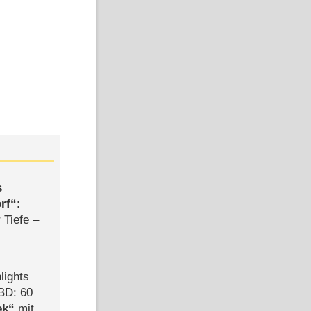
s
rf
:
 Tiefe –
lights
BD: 60
ek
mit