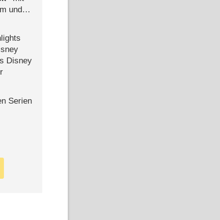
mm und
der
lights
isney
ls Disney
r
en Serien