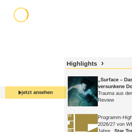
Highlights
Surface – Da
versunkene Do
jetzt ansehen
Trauma aus der
Review
Programm-High
2026/​27 von W
Jahre
Star Tr