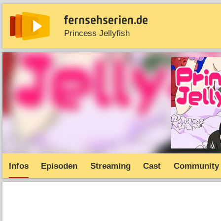
Princess Jellyfish
News
Entdecken
Streaming
TV-Starts
Serie
Infos
Episoden
Streaming
Cast
Community