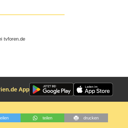
i tvforen.de
rien.de App
teilen
teilen
drucken