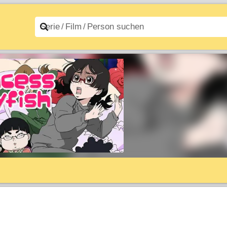
n A–Z
Filme A–Z