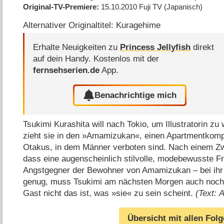
Original-TV-Premiere
15.10.2010
Fuji TV
(Japanisch)
Alternativer Originaltitel: Kuragehime
Erhalte Neuigkeiten zu
Princess Jellyfish
direkt
auf dein Handy.
Kostenlos mit der
fernsehserien.de
App.
Benachrichtige mich
Tsukimi Kurashita will nach Tokio, um Illustratorin 
zieht sie in den »Amamizukan«, einen Apartmentkomple
Otakus, in dem Männer verboten sind. Nach einem Z
dass eine augenscheinlich stilvolle, modebewusste Fr
Angstgegner der Bewohner von Amamizukan – bei ihr
genug, muss Tsukimi am nächsten Morgen auch noch en
Gast nicht das ist, was »sie« zu sein scheint.
(Text: 
Übersicht mit allen Fol