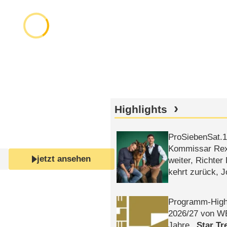
Highlights
ProSiebenSat.1 
Kommissar Rex 
jetzt ansehen
weiter, Richter
kehrt zurück, 
Klaas machen 
Programm-High
2026/​27 von W
Jahre
Star Tr