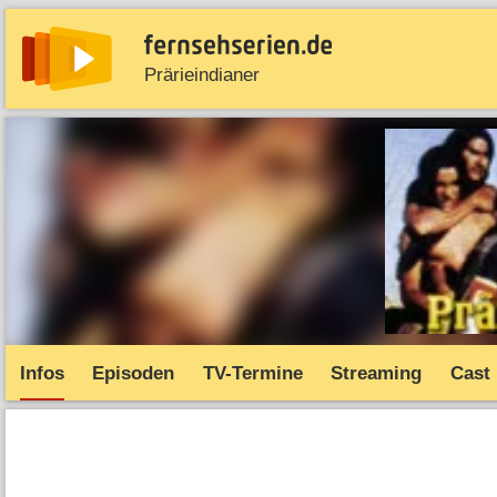
Prärieindianer
News
Entdecken
Streaming
TV-Starts
Serie
Infos
Episoden
TV-Termine
Streaming
Cast