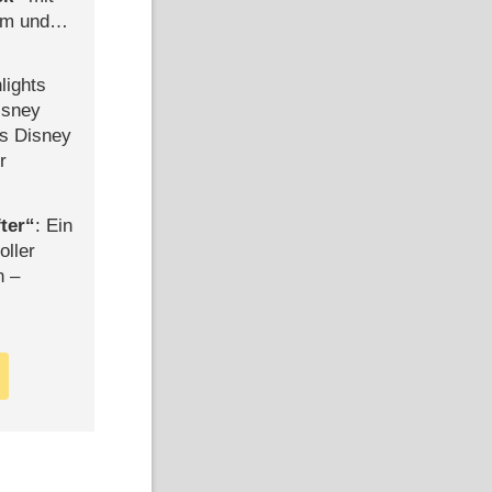
mm und
der
lights
isney
ls Disney
r
ter
: Ein
oller
n –