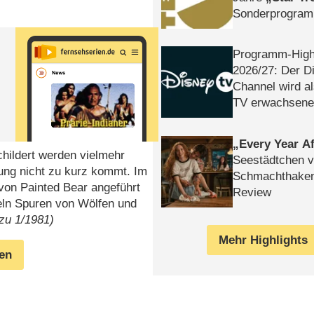
Sonderprogra
Die Helgolän
Programm-High
2026/​27: Der D
Channel wird a
TV erwachsene
Every Year Af
childert werden vielmehr
Seestädtchen v
ung nicht zu kurz kommt. Im
Schmachthake
 von Painted Bear angeführt
Review
feln Spuren von Wölfen und
rzu 1/1981)
Mehr Highlights
gen