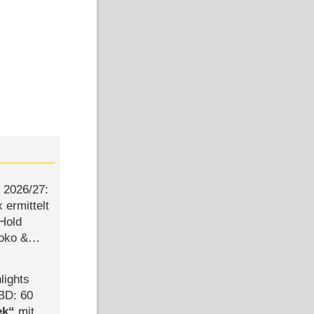
2026/​27:
ermittelt
 Hold
Joko &
Urlaub
lights
BD: 60
ek
mit