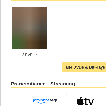
2 DVDs
alle DVDs & Blu-rays
Prärieindianer – Streaming