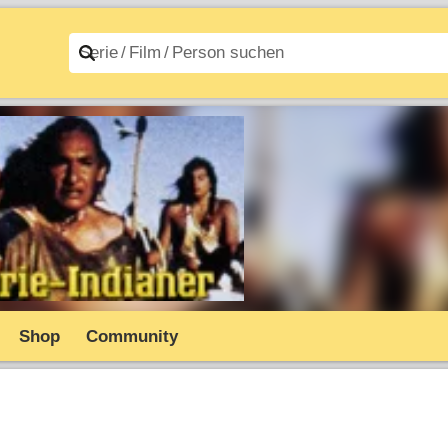
n A–Z
Filme A–Z
Shop
Community