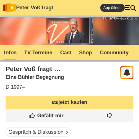
Peter Voß fragt …
App öffnen
Bild: SWR/Andrea Kremper
Infos
TV-Termine
Cast
Shop
Community
Peter Voß fragt …
Eine Bühler Begegnung
D
1997–
jetzt kaufen
Gespräch & Diskussion