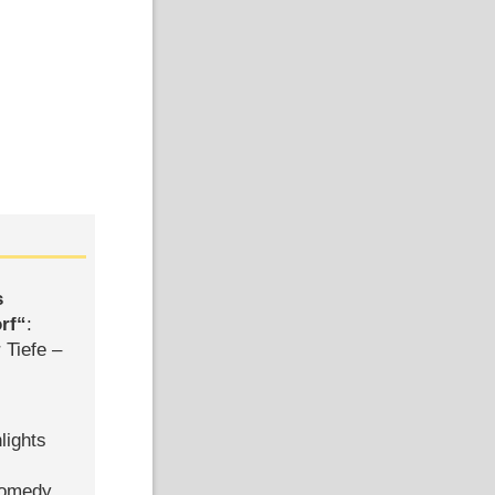
s
rf
:
 Tiefe –
lights
Comedy