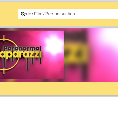
n A–Z
Filme A–Z