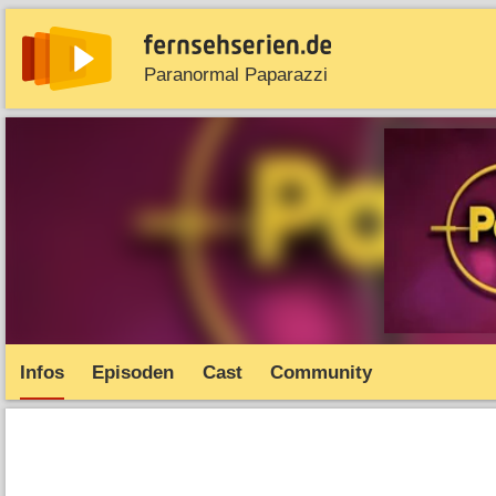
Paranormal Paparazzi
News
Entdecken
Streaming
TV-Starts
Serie
Infos
Episoden
Cast
Community