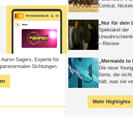
Central, Nicke
WELT
Nur für dein
Spektakel der
Unwahrscheinli
– Review
n Aaron Sagers, Experte für
Mermaids to 
 paranormalen Sichtungen.
Die neue Young
Serie, die nich
gen
hält, was sie ve
Review
Mehr Highlights