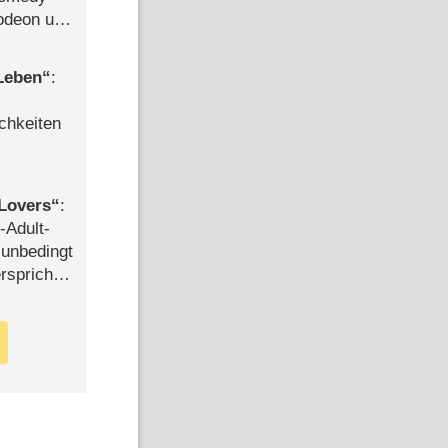
lodeon und
 Leben
:
chkeiten
Lovers
:
-Adult-
t unbedingt
rspricht –