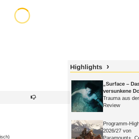
Highlights
Surface – Da
versunkene Do
Trauma aus der
Review
Programm-High
2026/​27 von
isch)
Paramount+, 