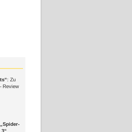
ts
: Zu
– Review
,
Spider-
 3
,