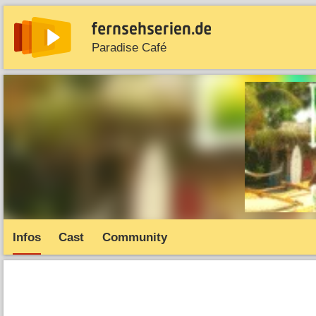
Paradise Café
News
Entdecken
Streaming
TV-Starts
Serie
Infos
Cast
Community