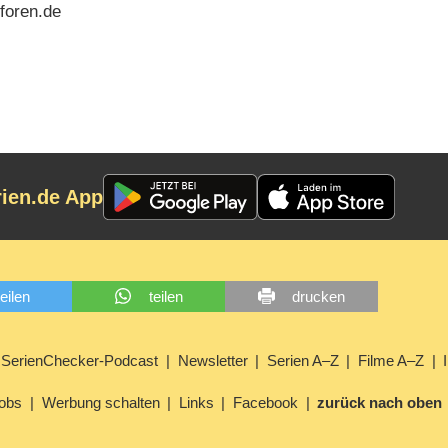
foren.de
rien.de App
teilen
teilen
drucken
SerienChecker-Podcast
Newsletter
Serien A–Z
Filme A–Z
obs
Werbung schalten
Links
Facebook
zurück nach oben