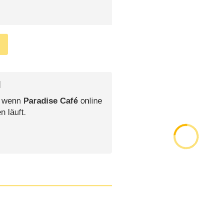
l
, wenn
Paradise Café
online
n läuft.