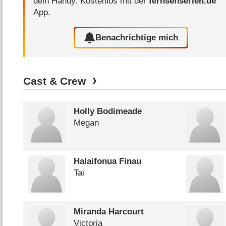
dein Handy.
Kostenlos mit der
fernsehserien.de
App.
Benachrichtige mich
Cast & Crew
Holly Bodimeade
Megan
Halaifonua Finau
Tai
Miranda Harcourt
Victoria