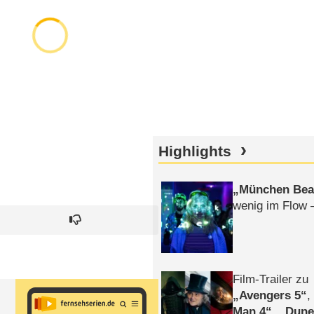
Highlights
München Bea
wenig im Flow 
Film-Trailer zu
Avengers 5
Man 4
,
Dune