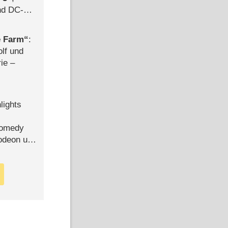
d DC-
ce
e Farm
:
olf und
rie –
lights
Comedy
lodeon und