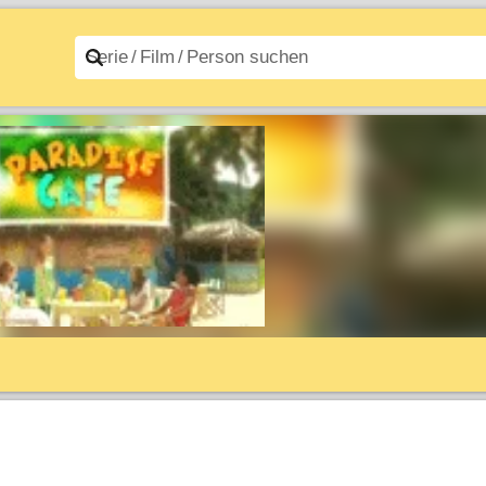
n A–Z
Filme A–Z