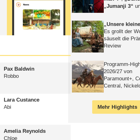
Jumanji 3
un
Horror
Clayfa
Unsere klein
Es grollt der W
säuselt die Prä
Review
Programm-High
Pax Baldwin
2026/​27 von
Robbo
Paramount+, 
Central, Nicke
WELT
Lara Custance
Mehr Highlights
Abi
Amelia Reynolds
Chloe