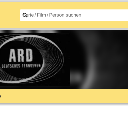
n A–Z
Filme A–Z
y