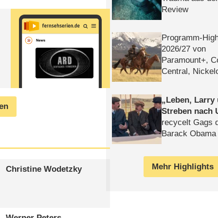
Review
Programm-High
2026/​27 von
Paramount+, 
Central, Nicke
WELT
Leben, Larry
gen
Streben nach 
recycelt Gags 
Barack Obama 
Mehr Highlights
Christine Wodetzky
Werner Peters