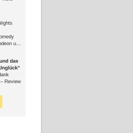
lights
Comedy
lodeon und
 und das
Unglück
dank
– Review