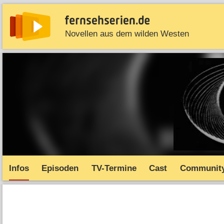
Novellen aus dem wilden Westen
News
Entdecken
Streaming
TV-Starts
Serie
Infos
Episoden
TV-Termine
Cast
Communit