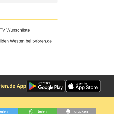
TV Wunschliste
lden Westen bei tvforen.de
rien.de App
teilen
teilen
drucken