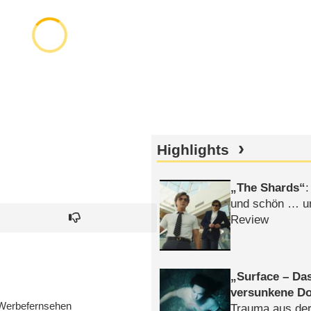
Highlights
The Shards
:
und schön … un
Review
Surface – Da
versunkene Do
Werbefernsehen
Trauma aus der