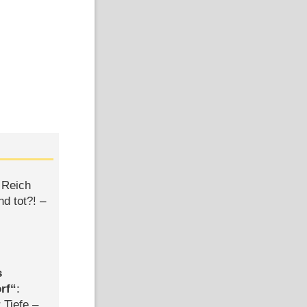
 Reich
d tot?! –
s
rf
:
 Tiefe –