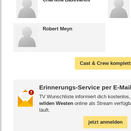
Robert Meyn
Cast & Crew komplett
Erinnerungs-Service per
E-Mai
TV Wunschliste informiert dich kostenlos
wilden Westen
online als Stream verfügb
läuft.
jetzt anmelden