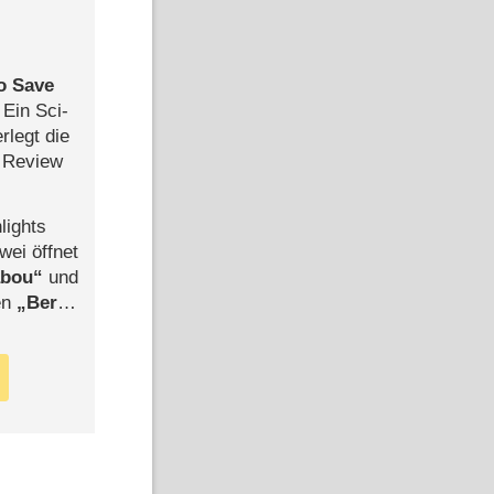
to Save
: Ein Sci-
rlegt die
 Review
lights
wei öffnet
abou
und
len
Berlin
-Ableger