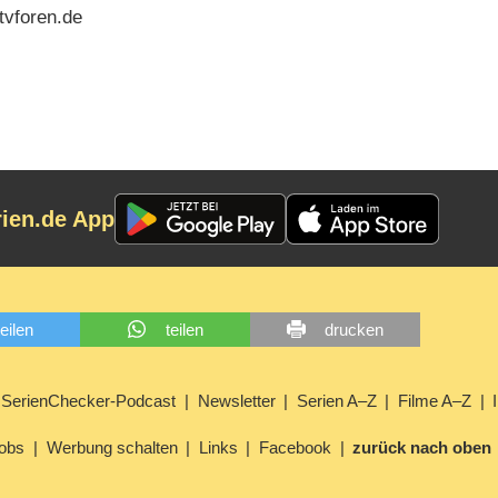
tvforen.de
rien.de App
teilen
teilen
drucken
SerienChecker-Podcast
Newsletter
Serien A–Z
Filme A–Z
obs
Werbung schalten
Links
Facebook
zurück nach oben