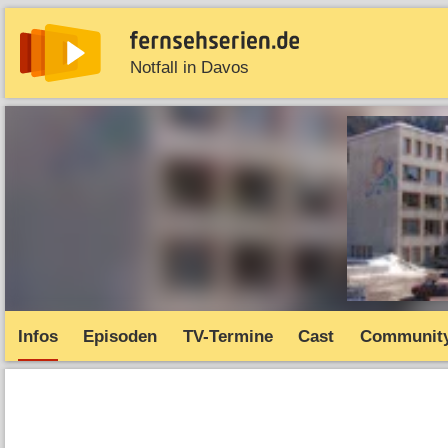
Notfall in Davos
News
Entdecken
Streaming
TV-Starts
Serie
Infos
Episoden
TV-Termine
Cast
Communit