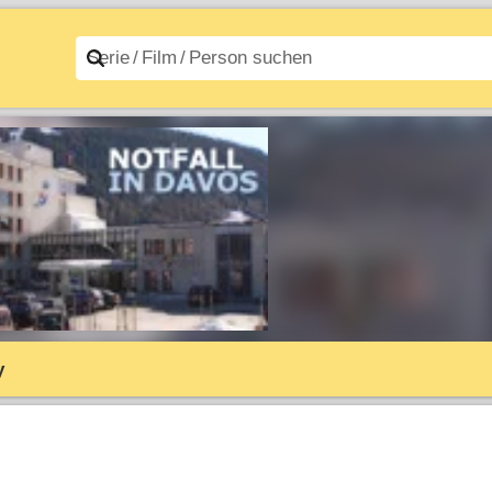
n A–Z
Filme A–Z
y