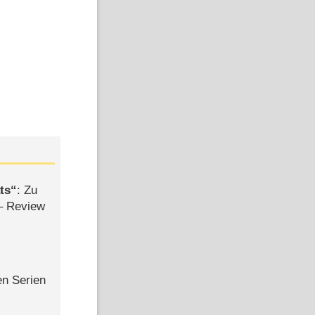
ts
: Zu
– Review
en Serien