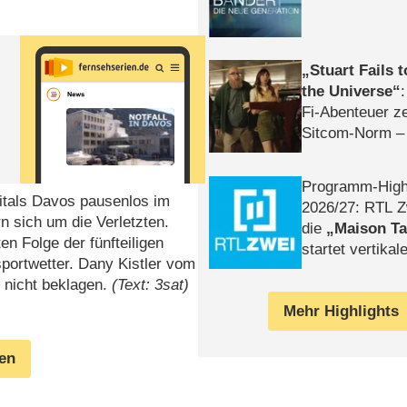
Stuart Fails 
the Universe
Fi-Abenteuer ze
Sitcom-Norm –
Programm-High
itals Davos pausenlos im
2026/​27: RTL Z
n sich um die Verletzten.
die
Maison T
ten Folge der fünfteiligen
startet vertika
portwetter. Dany Kistler vom
– Tag & Nacht
 nicht beklagen.
(Text: 3sat)
Mehr Highlights
gen