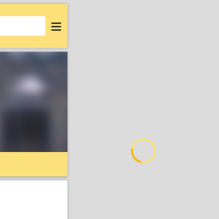
Login