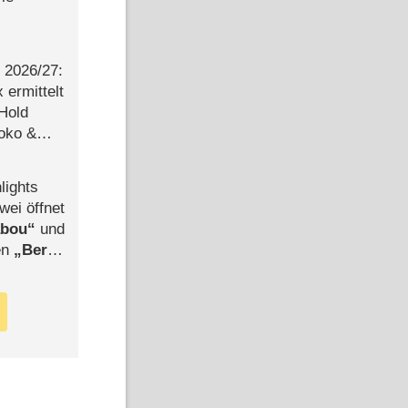
2026/​27:
ermittelt
 Hold
Joko &
Urlaub
lights
wei öffnet
abou
und
len
Berlin
-Ableger