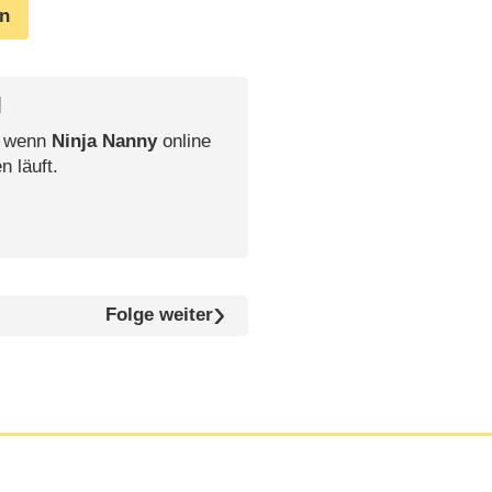
en
l
, wenn
Ninja Nanny
online
n läuft.
Folge weiter