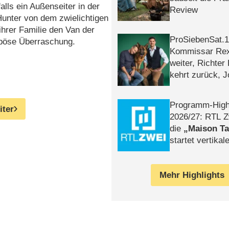
lls ein Außenseiter in der
Review
Hunter von dem zwielichtigen
hrer Familie den Van der
ProSiebenSat.1 
e böse Überraschung.
Kommissar Rex 
weiter, Richter
kehrt zurück, 
Klaas machen 
Programm-High
iter
2026/​27: RTL Z
die
Maison T
startet vertika
– Tag & Nacht
Mehr Highlights