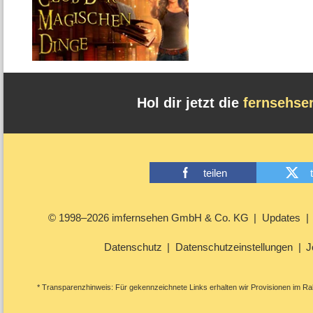
Hol dir jetzt die
fernsehse
teilen
© 1998–2026 imfernsehen GmbH & Co. KG
Updates
Datenschutz
Datenschutzeinstellungen
J
* Transparenzhinweis: Für gekennzeichnete Links erhalten wir Provisionen im Rah