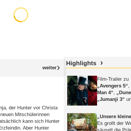
Highlights
Film-Trailer zu
Avengers 5
Man 4
,
Dune
Jumanji 3
un
Horror
Clayfa
nja, der Hunter vor Christa
 neuen Mitschülerinnen
Unsere klein
atsächlich kann sich Hunter
Es grollt der W
rzfeindin. Aber Hunter
säuselt die Prä