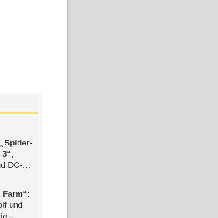
,
Spider-
 3
,
d DC-
ce
e Farm
:
olf und
rie –