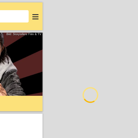
Login
Bild: Storytellers Film & TV