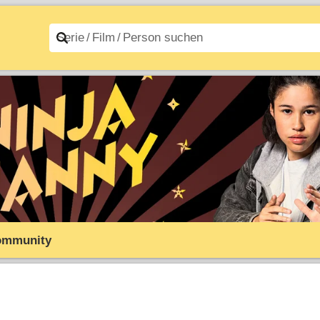
n A–Z
Filme A–Z
ommunity