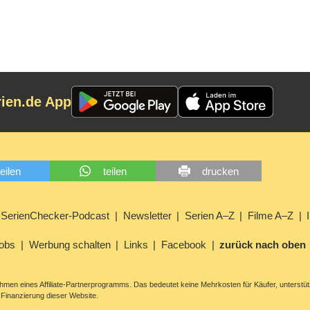
rien.de App
teilen
teilen
drucken
SerienChecker-Podcast
Newsletter
Serien A–Z
Filme A–Z
obs
Werbung schalten
Links
Facebook
zurück nach oben
men eines Affiliate-Partnerprogramms. Das bedeutet keine Mehrkosten für Käufer, unterstüt
Finanzierung dieser Website.