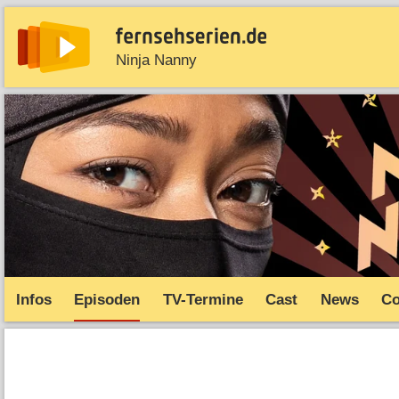
Ninja Nanny
News
Entdecken
Streaming
TV-Starts
Serie
Infos
Episoden
TV-Termine
Cast
News
C