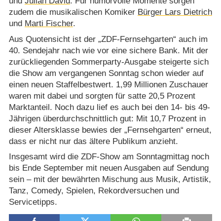
und
Julian David
. Für humorvolle Momente sorgen
zudem die musikalischen Komiker
Bürger Lars Dietrich
und
Marti Fischer
.
Aus Quotensicht ist der „ZDF-Fernsehgarten“ auch im
40. Sendejahr nach wie vor eine sichere Bank. Mit der
zurückliegenden Sommerparty-Ausgabe steigerte sich
die Show am vergangenen Sonntag schon wieder auf
einen neuen Staffelbestwert. 1,99 Millionen Zuschauer
waren mit dabei und sorgten für satte 20,5 Prozent
Marktanteil. Noch dazu lief es auch bei den 14- bis 49-
Jährigen überdurchschnittlich gut: Mit 10,7 Prozent in
dieser Altersklasse bewies der „Fernsehgarten“ erneut,
dass er nicht nur das ältere Publikum anzieht.
Insgesamt wird die ZDF-Show am Sonntagmittag noch
bis Ende September mit neuen Ausgaben auf Sendung
sein – mit der bewährten Mischung aus Musik, Artistik,
Tanz, Comedy, Spielen, Rekordversuchen und
Servicetipps.