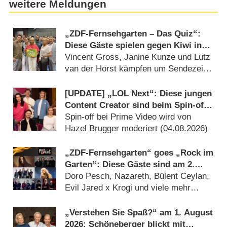
weitere Meldungen
„ZDF-Fernsehgarten – Das Quiz“:
Diese Gäste spielen gegen Kiwi in
der Sonderfolge am 9. August 2026
Vincent Gross, Janine Kunze und Lutz
van der Horst kämpfen um Sendezeit
(07.08.2026)
[UPDATE] „LOL Next“: Diese jungen
Content Creator sind beim Spin-off
mit dabei
Spin-off bei Prime Video wird von
Hazel Brugger moderiert (04.08.2026)
„ZDF-Fernsehgarten“ goes „Rock im
Garten“: Diese Gäste sind am 2.
August 2026 dabei
Doro Pesch, Nazareth, Bülent Ceylan,
Evil Jared x Krogi und viele mehr
(31.07.2026)
„Verstehen Sie Spaß?“ am 1. August
2026: Schöneberger blickt mit