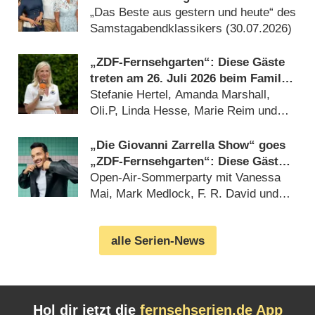
Kiewel und Kraus zurück
„Das Beste aus gestern und heute“ des
Samstagabendklassikers (30.07.2026)
„ZDF-Fernsehgarten“: Diese Gäste
treten am 26. Juli 2026 beim Family
Battle auf
Stefanie Hertel, Amanda Marshall,
Oli.P, Linda Hesse, Marie Reim und
mehr (24.07.2026)
„Die Giovanni Zarrella Show“ goes
„ZDF-Fernsehgarten“: Diese Gäste
sind am 29. August 2026 dabei
Open-Air-Sommerparty mit Vanessa
Mai, Mark Medlock, F. R. David und
Sarah Brightman (20.07.2026)
alle Serien-News
Hol dir jetzt die
fernsehserien.de App