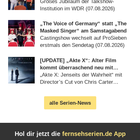
Rückblicken
Großes Jubiläum der Talkshow-
Institution im WDR (07.08.2026)
„The Voice of Germany“ statt „The
Masked Singer“ am Samstagabend
Castingshow wechselt auf ProSieben
erstmals den Sendetag (07.08.2026)
[UPDATE] „Akte X“: Alter Film
kommt überraschend neu mit
deutlich mehr Horror
„Akte X: Jenseits der Wahrheit“ mit
Director’s Cut von Chris Carter
(07.08.2026)
alle Serien-News
Hol dir jetzt die
fernsehserien.de App