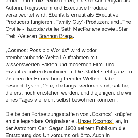
erneut durch die Reihe führen, die von Ann Druyan als
Autorin, Regisseurin und Executive Producer
verantwortet wird. Ebenfalls erneut als Executive
Producers fungieren
„Family Guy“
-Produzent und
„The
Orville“
-Hauptdarsteller
Seth MacFarlane
sowie „Star
Trek“-Veteran
Brannon Braga
.
„Cosmos: Possible Worlds“ wird wieder
atemberaubende Weltall-Aufnahmen mit
wissenswerten Fakten und modernen Film- und
Erzähltechniken kombinieren. Die Staffel steht ganz im
Zeichen der Erforschung fremder Welten. Dabei
besucht Tyson „Orte, die längst verloren sind, solche,
die erst noch entstehen werden, und diejenigen, die wir
eines Tages vielleicht selbst bewohnen könnten“.
Die beiden Fortsetzungsstaffeln von „Cosmos“ knüpfen
an die legendäre Originalserie
„Unser Kosmos“
an, in
der Astronom Carl Sagan 1980 seinem Publikum die
Entstehung des Universums erklärte. Auch in