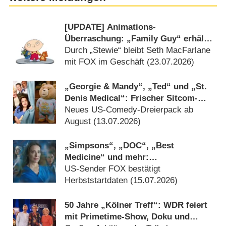
[UPDATE] Animations-
Überraschung: „Family Guy“ erhält
nach 24 Staffeln neues Spin-off
Durch „Stewie“ bleibt Seth MacFarlane
mit FOX im Geschäft (23.07.2026)
„Georgie & Mandy“, „Ted“ und „St.
Denis Medical“: Frischer Sitcom-
Nachschub auf ProSieben
Neues US-Comedy-Dreierpack ab
August (13.07.2026)
„Simpsons“, „DOC“, „Best
Medicine“ und mehr:
Rückkehrtermine stehen fest
US-Sender FOX bestätigt
Herbststartdaten (15.07.2026)
50 Jahre „Kölner Treff“: WDR feiert
mit Primetime-Show, Doku und