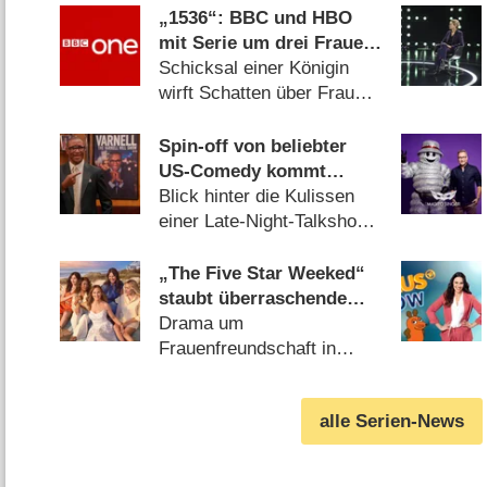
„1536“: BBC und HBO
mit Serie um drei Frauen
im Schatten der
Schicksal einer Königin
Verhaftung von Anne
wirft Schatten über Frauen
Boleyn
in der Provinz (06.08.2026)
Spin-off von beliebter
US-Comedy kommt
schon bald nach
Blick hinter die Kulissen
Deutschland
einer Late-Night-Talkshow
(06.08.2026)
„The Five Star Weeked“
staubt überraschende
Verlängerung ab
Drama um
Frauenfreundschaft in
harten Zeiten großartig
gestartet (06.08.2026)
alle Serien-News