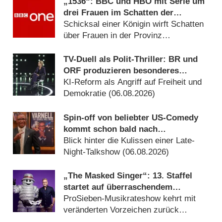
„1536“: BBC und HBO mit Serie um
drei Frauen im Schatten der
Verhaftung von Anne Boleyn
Schicksal einer Königin wirft Schatten
über Frauen in der Provinz
(06.08.2026)
TV-Duell als Polit-Thriller: BR und
ORF produzieren besonderes
Fernseh-Kammerspiel
KI-Reform als Angriff auf Freiheit und
Demokratie (06.08.2026)
Spin-off von beliebter US-Comedy
kommt schon bald nach
Deutschland
Blick hinter die Kulissen einer Late-
Night-Talkshow (06.08.2026)
„The Masked Singer“: 13. Staffel
startet auf überraschendem
Sendeplatz und viel früher als
ProSieben-Musikrateshow kehrt mit
zuletzt
veränderten Vorzeichen zurück
(06.08.2026)