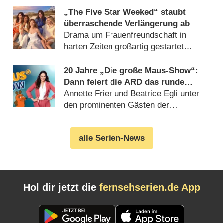
„The Five Star Weeked“ staubt
überraschende Verlängerung ab
Drama um Frauenfreundschaft in
harten Zeiten großartig gestartet
(06.08.2026)
20 Jahre „Die große Maus-Show“:
Dann feiert die ARD das runde
Jubiläum
Annette Frier und Beatrice Egli unter
den prominenten Gästen der
Geburtstagsausgabe (06.08.2026)
alle Serien-News
Hol dir jetzt die
fernsehserien.de App