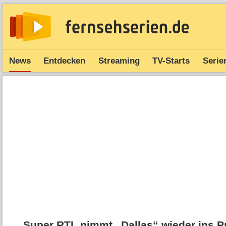
News
Entdecken
Streaming
TV-Starts
Serie
Super RTL nimmt „Dallas“ wieder ins 