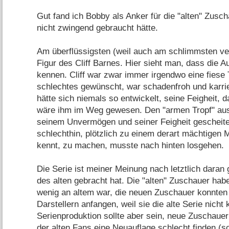
Gut fand ich Bobby als Anker für die "alten" Zus
nicht zwingend gebraucht hätte.
Am überflüssigsten (weil auch am schlimmsten ver
Figur des Cliff Barnes. Hier sieht man, dass die Au
kennen. Cliff war zwar immer irgendwo eine fiese
schlechtes gewünscht, war schadenfroh und karriere
hätte sich niemals so entwickelt, seine Feigheit, 
wäre ihm im Weg gewesen. Den "armen Tropf" aus
seinem Unvermögen und seiner Feigheit gescheitert
schlechthin, plötzlich zu einem derart mächtigen 
kennt, zu machen, musste nach hinten losgehen.
Die Serie ist meiner Meinung nach letztlich daran 
des alten gebracht hat. Die "alten" Zuschauer hab
wenig an altem war, die neuen Zuschauer konnten r
Darstellern anfangen, weil sie die alte Serie nicht 
Serienproduktion sollte aber sein, neue Zuschaue
der alten Fans eine Neuauflage schlecht finden (so