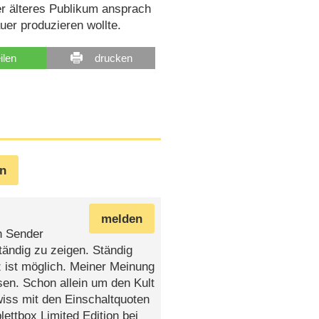
er älteres Publikum ansprach
uer produzieren wollte.
eilen
drucken
en
melden
n Sender
ständig zu zeigen. Ständig
z ist möglich. Meiner Meinung
en. Schon allein um den Kult
wiss mit den Einschaltquoten
ettbox Limited Edition bei