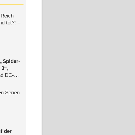
 Reich
d tot?! –
,
Spider-
 3
,
d DC-
ce
en Serien
f der