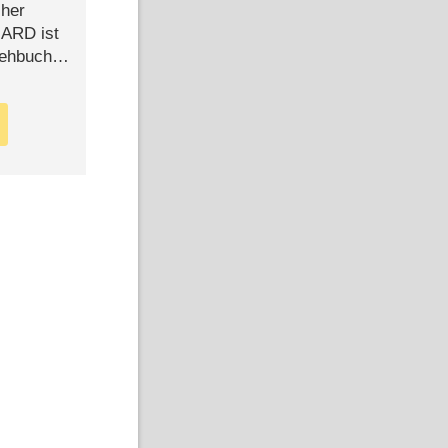
cher
n ARD ist
rehbuch
iew