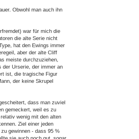
chauer. Obwohl man auch ihn
fremdet) war für mich die
toren die alte Serie nicht
 Type, hat den Ewings immer
geil, aber der alte Cliff
das meiste durchzuziehen,
 der Urserie, der immer an
 ist, die tragische Figur
Mann, der keine Skrupel
gescheitert, dass man zuviel
en gemeckert, weil es zu
elativ wenig mit den alten
kennen. Ziel einer jeden
r zu gewinnen - dass 95 %
llte sie auch noch gut, sogar