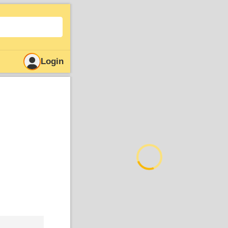
Login