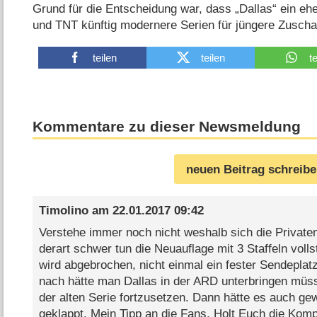
Grund für die Entscheidung war, dass „Dallas“ ein eh
und TNT künftig modernere Serien für jüngere Zuscha
teilen
teilen
t
Kommentare zu dieser Newsmeldung
neuen Beitrag schreib
Timolino
am
22.01.2017 09:42
Verstehe immer noch nicht weshalb sich die Private
derart schwer tun die Neuauflage mit 3 Staffeln voll
wird abgebrochen, nicht einmal ein fester Sendeplat
nach hätte man Dallas in der ARD unterbringen müss
der alten Serie fortzusetzen. Dann hätte es auch ge
geklappt. Mein Tipp an die Fans. Holt Euch die Kompl