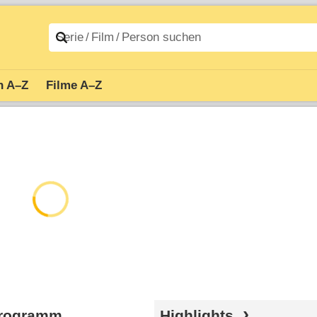
n A–Z
Filme A–Z
Programm
Highlights