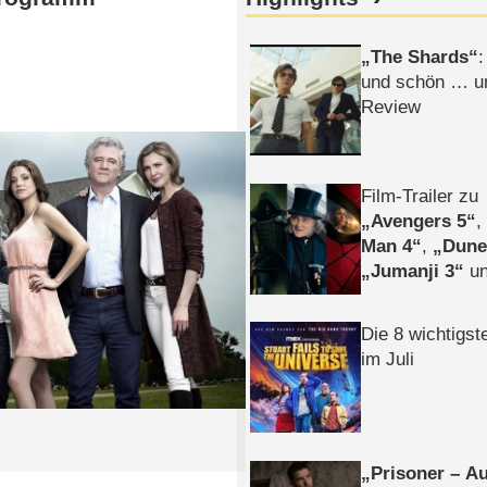
The Shards
:
und schön … un
Review
Film-Trailer zu
Avengers 5
Man 4
,
Dune
Jumanji 3
un
Horror
Clayfa
Die 8 wichtigst
im Juli
Prisoner – Au