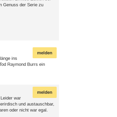
en Genuss der Serie zu
melden
länge ins
 Tod Raymond Burrs ein
melden
 Leider war
terirdisch und austauschbar,
ren oder nicht war egal.