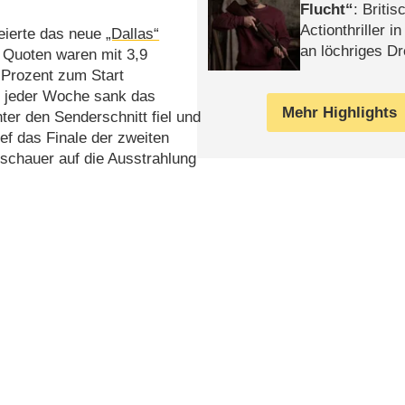
Flucht
: Britis
Actionthriller i
eierte das neue
„Dallas“
an löchriges D
 Quoten waren mit 3,9
gekettet – Rev
 Prozent zum Start
t jeder Woche sank das
Mehr Highlights
er den Senderschnitt fiel und
ief das Finale der zweiten
uschauer auf die Ausstrahlung