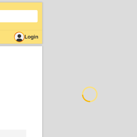
Login