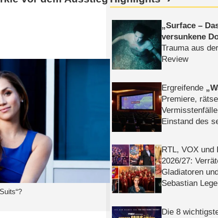
Surface – Da
versunkene Do
Trauma aus der
Review
Ergreifende
W
Premiere, rätse
Vermisstenfälle
Einstand des 
Tatort: Münc
Duos
RTL, VOX und
2026/​27: Verrät
Gladiatoren un
Sebastian Lege
Suits“?
Die 8 wichtigst