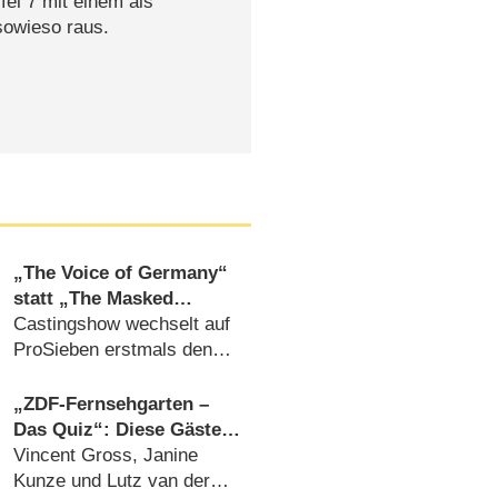
ffel 7 mit einem als
sowieso raus.
„The Voice of Germany“
statt „The Masked
Singer“ am
Castingshow wechselt auf
Samstagabend
ProSieben erstmals den
Sendetag (07.08.2026)
„ZDF-Fernsehgarten –
Das Quiz“: Diese Gäste
spielen gegen Kiwi in der
Vincent Gross, Janine
Sonderfolge am 9.
Kunze und Lutz van der