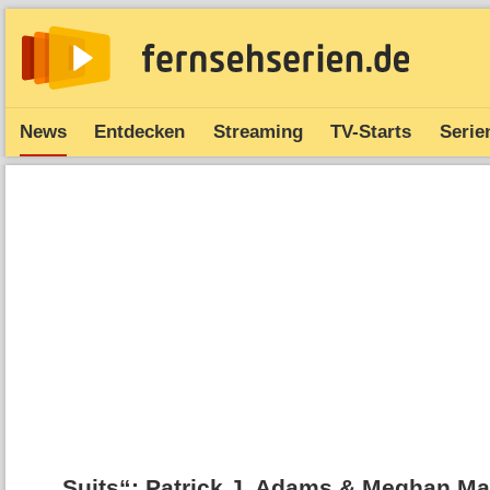
News
Entdecken
Streaming
TV-Starts
Serie
„Suits“: Patrick J. Adams & Meghan Ma