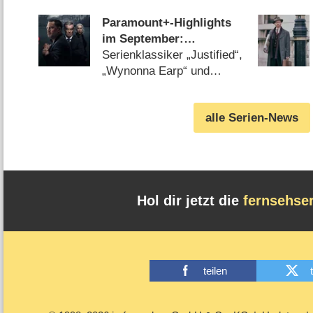
Cut von Chris Carter
(07.08.2026)
Paramount+-Highlights
im September:
„MobLand“, „South
Serienklassiker „Justified“,
Park“, „FBI“, „DOC“ und
„Wynonna Earp“ und
„Farscape“
„Hausmeister Krause“ neu
beim Streamingdienst
alle Serien-News
(07.08.2026)
Hol dir jetzt die
fernsehse
teilen