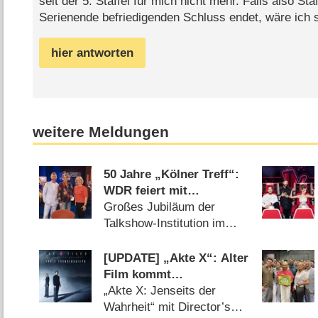
seit der 5. Staffel für mich nicht mehr. Falls also Sta
Serienende befriedigenden Schluss endet, wäre ich 
hier antworten
weitere Meldungen
50 Jahre „Kölner Treff“:
WDR feiert mit
Primetime-Show, Doku
Großes Jubiläum der
und Rückblicken
Talkshow-Institution im
WDR (07.08.2026)
[UPDATE] „Akte X“: Alter
Film kommt
überraschend neu mit
„Akte X: Jenseits der
deutlich mehr Horror
Wahrheit“ mit Director’s