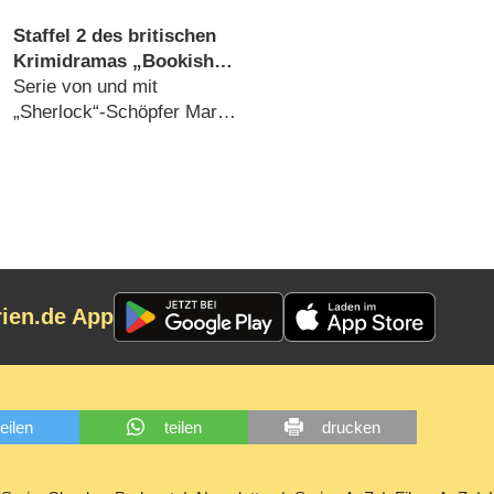
August 2026
Horst kämpfen um
Sendezeit (07.08.2026)
Staffel 2 des britischen
Krimidramas „Bookish“
und zwei weitere
Serie von und mit
Premieren im Oktober bei
„Sherlock“-Schöpfer Mark
AXN
Gatiss erzählt von
Buchhändler mit
detektivischer Leidenschaft
(07.08.2026)
rien.de App
teilen
teilen
drucken