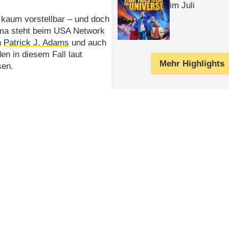
im Juli
kaum vorstellbar – und doch
ma steht beim USA Network
h
Patrick J. Adams
und auch
n in diesem Fall laut
Mehr Highlights
sen.