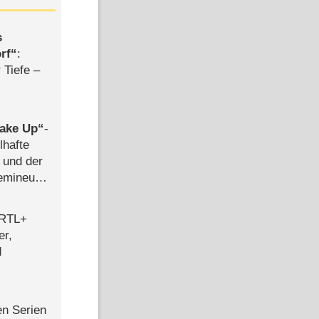
s
rf
:
 Tiefe –
ake Up
-
lhafte
 und der
semineuen
hen
-
 RTL+
er,
d
en Serien