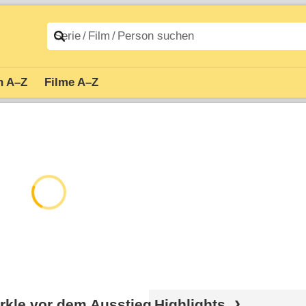
n A–Z
Filme A–Z
rkle vor dem Ausstieg
Highlights