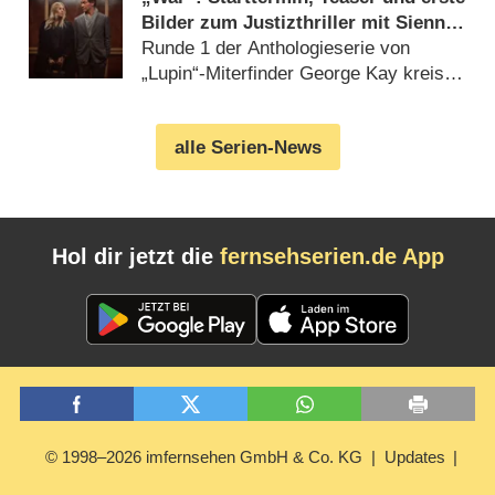
Bilder zum Justizthriller mit Sienna
Miller und Dominic West
Runde 1 der Anthologieserie von
„Lupin“-Miterfinder George Kay kreist
um erbarmungslose
Scheidungsschlacht (07.08.2026)
alle Serien-News
Hol dir jetzt die
fernsehserien.de App
© 1998–2026 imfernsehen GmbH & Co. KG
Updates