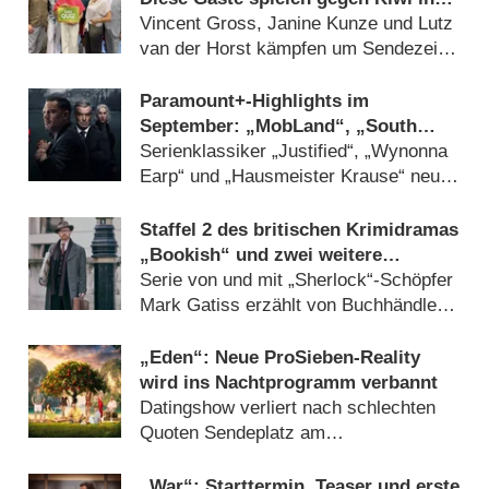
der Sonderfolge am 9. August 2026
Vincent Gross, Janine Kunze und Lutz
van der Horst kämpfen um Sendezeit
(07.08.2026)
Paramount+-Highlights im
September: „MobLand“, „South
Park“, „FBI“, „DOC“ und
Serienklassiker „Justified“, „Wynonna
„Farscape“
Earp“ und „Hausmeister Krause“ neu
beim Streamingdienst (07.08.2026)
Staffel 2 des britischen Krimidramas
„Bookish“ und zwei weitere
Premieren im Oktober bei AXN
Serie von und mit „Sherlock“-Schöpfer
Mark Gatiss erzählt von Buchhändler
mit detektivischer Leidenschaft
(07.08.2026)
„Eden“: Neue ProSieben-Reality
wird ins Nachtprogramm verbannt
Datingshow verliert nach schlechten
Quoten Sendeplatz am
Donnerstagabend (07.08.2026)
„War“: Starttermin, Teaser und erste