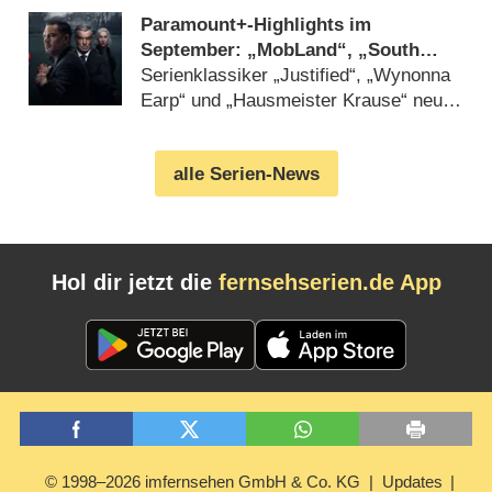
Paramount+-Highlights im
September: „MobLand“, „South
Park“, „FBI“, „DOC“ und
Serienklassiker „Justified“, „Wynonna
„Farscape“
Earp“ und „Hausmeister Krause“ neu
beim Streamingdienst (07.08.2026)
alle Serien-News
Hol dir jetzt die
fernsehserien.de App
© 1998–2026 imfernsehen GmbH & Co. KG
Updates