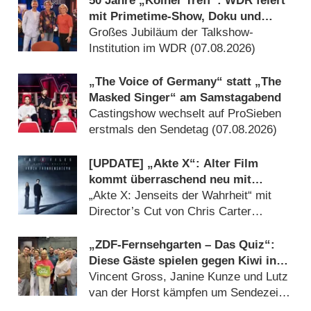
50 Jahre „Kölner Treff“: WDR feiert
mit Primetime-Show, Doku und
Rückblicken
Großes Jubiläum der Talkshow-
Institution im WDR (07.08.2026)
„The Voice of Germany“ statt „The
Masked Singer“ am Samstagabend
Castingshow wechselt auf ProSieben
erstmals den Sendetag (07.08.2026)
[UPDATE] „Akte X“: Alter Film
kommt überraschend neu mit
deutlich mehr Horror
„Akte X: Jenseits der Wahrheit“ mit
Director’s Cut von Chris Carter
(07.08.2026)
„ZDF-Fernsehgarten – Das Quiz“:
Diese Gäste spielen gegen Kiwi in
der Sonderfolge am 9. August 2026
Vincent Gross, Janine Kunze und Lutz
van der Horst kämpfen um Sendezeit
(07.08.2026)