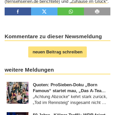
(
fernsehserien.de berichtete
) und
„Zuhause im Glück“
.
Kommentare zu dieser Newsmeldung
neuen Beitrag schreiben
weitere Meldungen
Quoten: ProSieben-Doku „Born
Famous“ startet mau, „Das A-Team“
holt Zielgruppensieg
„Achtung Abzocke“ kehrt stark zurück,
„Tod im Rennsteig“ insgesamt nicht zu
schlagen (17.07.2026)