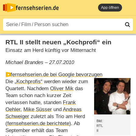
App öffnen
RTL II stellt neuen „Kochprofi“ ein
Einsatz am Herd künftig vor Mitternacht
Michael Brandes – 27.07.2010
fernsehserien.de bei Google bevorzugen
Die
„Kochprofis“
werden wieder zum
Quartett. Nachdem
Oliver Mik
das
Team schon nach kurzer Zeit
verlassen hatte, standen
Frank
Oehler
,
Mike Süsser
und
Andreas
Schweiger
zuletzt als Trio am Herd
Bild:
(
fernsehserien.de berichtete
). Ab
RTL
September erhält das Team
II