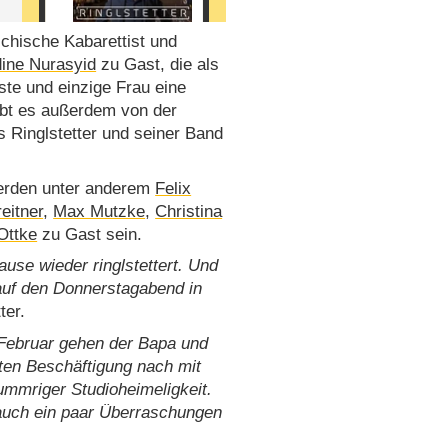
ichische Kabarettist und
ine Nurasyid
zu Gast, die als
te und einzige Frau eine
gibt es außerdem von der
 Ringlstetter und seiner Band
werden unter anderem
Felix
eitner
,
Max Mutzke
,
Christina
Ottke
zu Gast sein.
use wieder ringlstettert. Und
auf den Donnerstagabend in
ter.
b Februar gehen der Bapa und
ten Beschäftigung nach mit
mmriger Studioheimeligkeit.
 auch ein paar Überraschungen