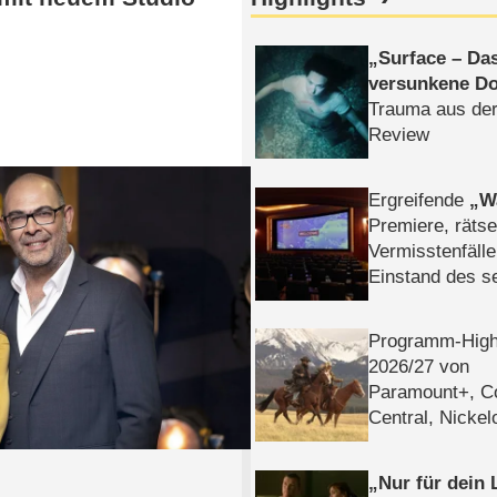
Surface – Da
versunkene Do
Trauma aus der
Review
Ergreifende
W
Premiere, rätse
Vermisstenfälle
Einstand des 
Tatort: Münc
Duos
Programm-High
2026/​27 von
Paramount+, 
Central, Nicke
WELT
Nur für dein