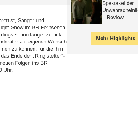
Spektakel der
Unwahrscheinli
– Review
rettist, Sänger und
Night-Show im BR Fernsehen.
erdings schon länger zurück –
Mehr Highlights
oderator auf eigenen Wunsch
dmen zu können, für die ihm
st das Ende der
„Ringlstetter“
-
t neuen Folgen ins BR
0 Uhr.