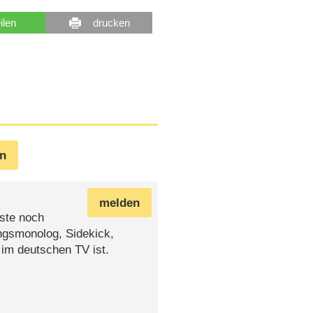
eilen
drucken
en
melden
ste noch
ungsmonolog, Sidekick,
 im deutschen TV ist.