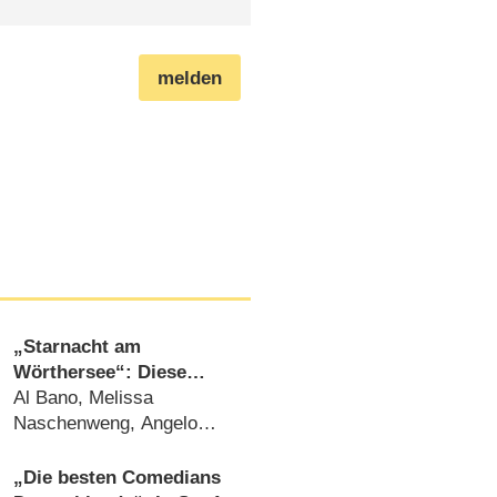
melden
„Starnacht am
Wörthersee“: Diese
Gäste sind am 11. Juli
Al Bano, Melissa
2026 mit dabei
Naschenweng, Angelo
Kelly, Christina Stürmer
und viele mehr
„Die besten Comedians