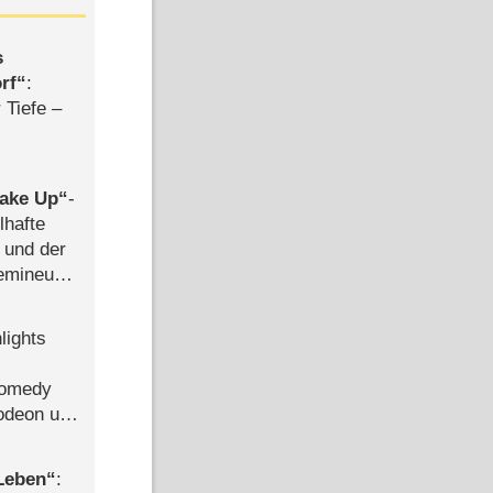
s
rf
:
 Tiefe –
ake Up
-
lhafte
 und der
semineuen
hen
-
lights
Comedy
lodeon und
 Leben
: