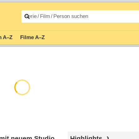
n A–Z
Filme A–Z
 mit neuem Studio
Highlights