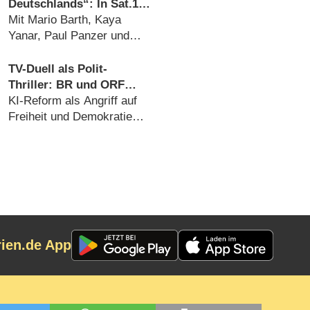
(09.07.2026)
Deutschlands“: In Sat.1
darf wieder gelacht
Mit Mario Barth, Kaya
werden
Yanar, Paul Panzer und
vielen mehr (14.07.2026)
TV-Duell als Polit-
Thriller: BR und ORF
produzieren besonderes
KI-Reform als Angriff auf
Fernseh-Kammerspiel
Freiheit und Demokratie
(06.08.2026)
rien.de App