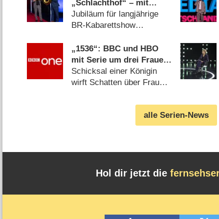
„Schlachthof“ – mit
Ottfried Fischer als
Jubiläum für langjährige
Ehrengast
BR-Kabarettshow
(07.07.2026)
„1536“: BBC und HBO
mit Serie um drei Frauen
im Schatten der
Schicksal einer Königin
Verhaftung von Anne
wirft Schatten über Frauen
Boleyn
in der Provinz (06.08.2026)
alle Serien-News
Hol dir jetzt die
fernsehse