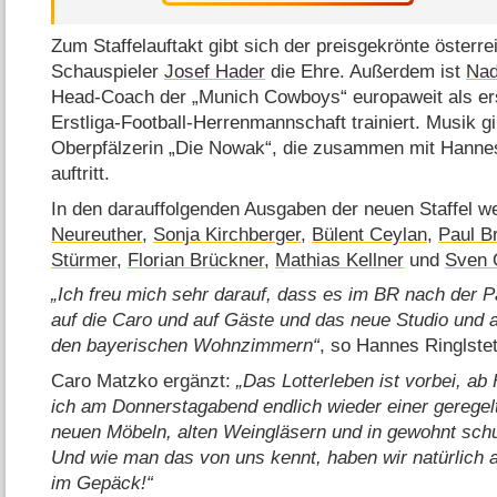
Zum Staffelauftakt gibt sich der preisgekrönte österre
Schauspieler
Josef Hader
die Ehre. Außerdem ist
Nad
Head-Coach der „Munich Cowboys“ europaweit als ers
Erstliga-Football-Herrenmannschaft trainiert. Musik 
Oberpfälzerin „Die Nowak“, die zusammen mit Hannes
auftritt.
In den darauffolgenden Ausgaben der neuen Staffel 
Neureuther
,
Sonja Kirchberger
,
Bülent Ceylan
,
Paul Br
Stürmer
,
Florian Brückner
,
Mathias Kellner
und
Sven 
Ich freu mich sehr darauf, dass es im BR nach der Pa
auf die Caro und auf Gäste und das neue Studio und 
den bayerischen Wohnzimmern
, so Hannes Ringlstet
Caro Matzko ergänzt:
Das Lotterleben ist vorbei, a
ich am Donnerstagabend endlich wieder einer geregel
neuen Möbeln, alten Weingläsern und in gewohnt schu
Und wie man das von uns kennt, haben wir natürlich
im Gepäck!