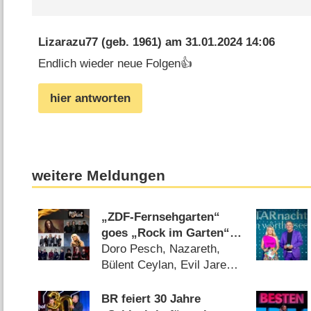
Lizarazu77
(geb. 1961) am
31.01.2024 14:06
Endlich wieder neue Folgen👍
hier antworten
weitere Meldungen
„ZDF-Fernsehgarten“
goes „Rock im Garten“:
Diese Gäste sind am 2.
Doro Pesch, Nazareth,
August 2026 dabei
Bülent Ceylan, Evil Jared x
Krogi und viele mehr
(31.07.2026)
BR feiert 30 Jahre