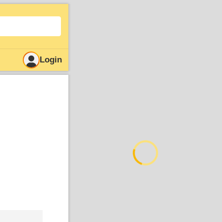
Login