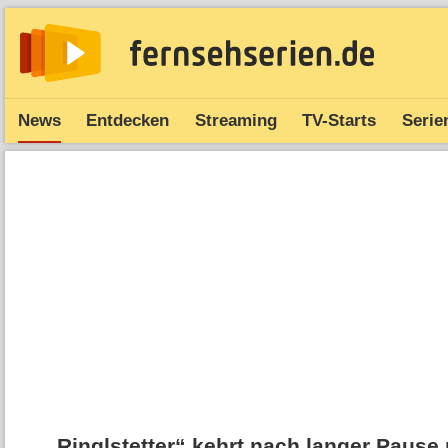
News
Entdecken
Streaming
TV-Starts
Serie
„Ringlstetter“ kehrt nach langer Pause