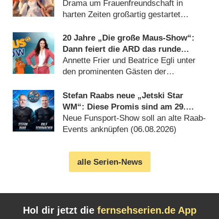
Drama um Frauenfreundschaft in
harten Zeiten großartig gestartet
(06.08.2026)
20 Jahre „Die große Maus-Show“:
Dann feiert die ARD das runde
Jubiläum
Annette Frier und Beatrice Egli unter
den prominenten Gästen der
Geburtstagsausgabe (06.08.2026)
Stefan Raabs neue „Jetski Star
WM“: Diese Promis sind am 29.
August 2026 dabei
Neue Funsport-Show soll an alte Raab-
Events anknüpfen (06.08.2026)
alle Serien-News
Hol dir jetzt die
fernsehserien.de App