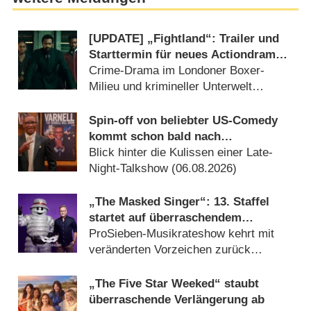
[UPDATE] „Fightland“: Trailer und
Starttermin für neues Actiondrama
von Curtis „50 Cent“ Jackson
Crime-Drama im Londoner Boxer-
Milieu und krimineller Unterwelt
angesiedelt (10.07.2026)
Spin-off von beliebter US-Comedy
kommt schon bald nach
Deutschland
Blick hinter die Kulissen einer Late-
Night-Talkshow (06.08.2026)
„The Masked Singer“: 13. Staffel
startet auf überraschendem
Sendeplatz und viel früher als
ProSieben-Musikrateshow kehrt mit
zuletzt
veränderten Vorzeichen zurück
(06.08.2026)
„The Five Star Weeked“ staubt
überraschende Verlängerung ab