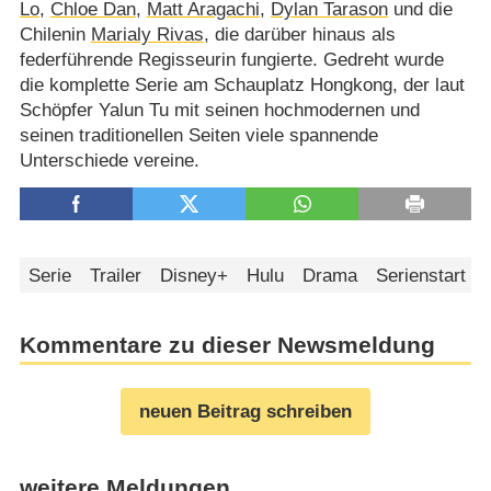
Lo
,
Chloe Dan
,
Matt Aragachi
,
Dylan Tarason
und die
Chilenin
Marialy Rivas
, die darüber hinaus als
federführende Regisseurin fungierte. Gedreht wurde
die komplette Serie am Schauplatz Hongkong, der laut
Schöpfer Yalun Tu mit seinen hochmodernen und
seinen traditionellen Seiten viele spannende
Unterschiede vereine.
Serie
Trailer
Disney+
Hulu
Drama
Serienstart
Kommentare zu dieser Newsmeldung
neuen Beitrag schreiben
weitere Meldungen