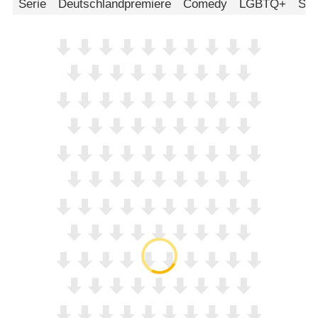
Serie
Deutschlandpremiere
Comedy
LGBTQ+
Str