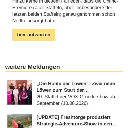
Hinzu käme in diesem Fall eben, dass die Online-
Premiere (aller Staffeln, aber insbesondere der
letzten beiden Staffeln) genau genommen schon
Netflix besorgt hatte.
hier antworten
weitere Meldungen
„Die Höhle der Löwen“: Zwei neue
Löwen zum Start der
Jubiläumsstaffel
20. Staffel der VOX-Gründershow ab
September (10.08.2026)
[UPDATE] Freshtorge produziert
Strategie-Adventure-Show in den