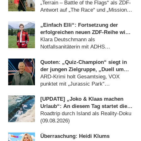
schottischen Highlands
„Terrain – Battle of the Flags“ als ZDF-
Antwort auf „The Race“ und „Mission
Unknown“ (10.08.2026)
„Einfach Elli“: Fortsetzung der
erfolgreichen neuen ZDF-Reihe wird
gedreht
Klara Deutschmann als
Notfallsanitäterin mit ADHS
(09.08.2026)
Quoten: „Quiz-Champion“ siegt in
der jungen Zielgruppe, „Duell um
die Welt“-Best-of geht völlig unter
ARD-Krimi holt Gesamtsieg, VOX
punktet mit „Jurassic Park“
(09.08.2026)
[UPDATE] „Joko & Klaas machen
Urlaub“: An diesem Tag startet die
neue Sendung des Entertainer-Duos
Roadtrip durch Island als Reality-Doku
(09.08.2026)
Überraschung: Heidi Klums