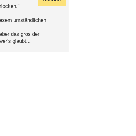
nlocken."
iesem umständlichen
aber das gros der
er's glaubt...