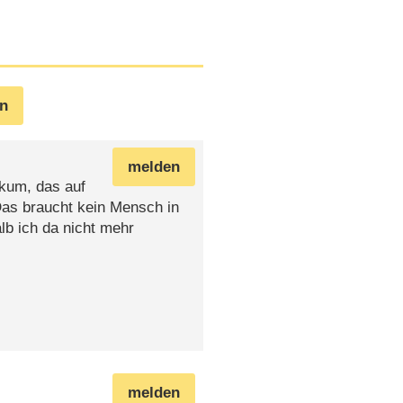
en
melden
ikum, das auf
Das braucht kein Mensch in
b ich da nicht mehr
melden