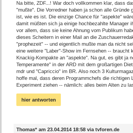
Na bitte, ZDF...! War doch vollkommen klar, dass 
"mußte". Die Vorredner haben ja schon alle Gründe
ist, wie es ist. Die einzige Chance für "aspekte" wär
damit müßten sich ja einige hochbezahlte Manager i
vor allem, dass sie keine Ahnung vom Publikum hab
dieses Scheitern in einer Mail an die Zuschauerred
"prophezeit" -- und eigentlich mußte man da nicht s
eine weitere "Laber"-Show im Fernsehen -- braucht
Knackig-Kompakte an "aspekte". Na gut, es gibt ja no
Temperamente" in der ARD mit dem großartigen Dieter
mdr und "Capriccio" im BR. Also noch 3 Kulturmagazin
hoffe mal, dass deren Programmchefs die richtigen
Experiment ziehen -- nämlich: alles beim Alten zu las
hier antworten
Thomas*
am
23.04.2014 18:58
via
tvforen.de