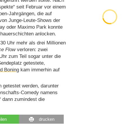
ngeführt werden sollte. Nach
spekte“ seit Februar vor einem
pen-Jahrgängen, die auf
h von Junge-Leute-Shows der
elay oder Maximo Park konnte
chauerschichten anlocken.
30 Uhr mehr als drei Millionen
ce Flow
verloren: zwei
Uhr zum Teil sogar unter die
Sendeplatz getestete,
d Boning
kam immerhin auf
 getestet werden, darunter
senschafts-Comedy namens
e“ dann zumindest die
eilen
drucken