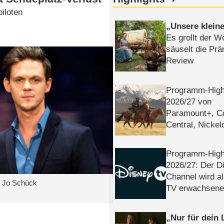
iloten
Unsere klein
Es grollt der W
säuselt die Prä
Review
Programm-High
2026/​27 von
Paramount+, 
Central, Nicke
WELT
Programm-High
2026/​27: Der D
Channel wird a
nd Jo Schück
TV erwachsene
Nur für dein