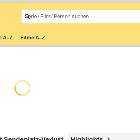
n A–Z
Filme A–Z
t Sendeplatz-Verlust
Highlights