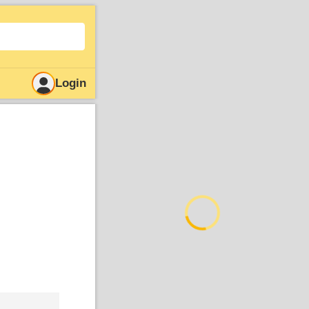
Login