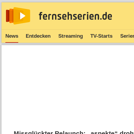
News
Entdecken
Streaming
TV-Starts
Serie
Missglückter Relaunch: „aspekte“ droh