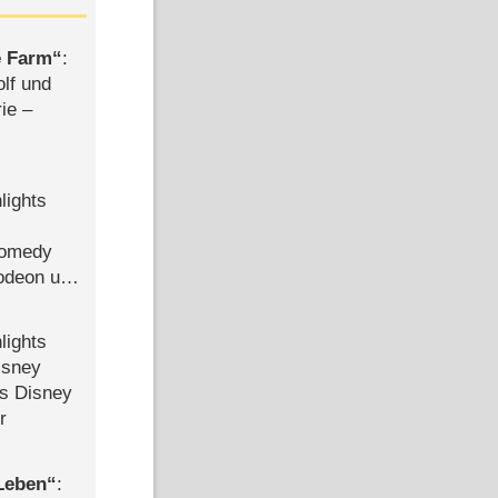
e Farm
:
olf und
rie –
lights
Comedy
lodeon und
lights
isney
ls Disney
r
 Leben
: