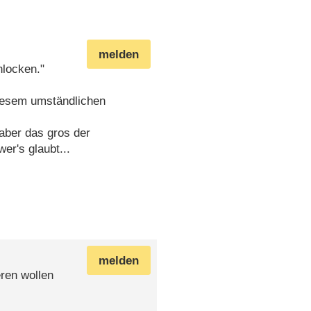
melden
nlocken."
iesem umständlichen
aber das gros der
er's glaubt...
melden
ren wollen