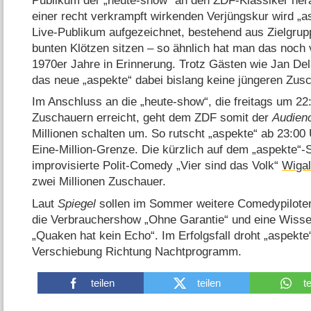
Publikum der „heute-show“ an den ZDF-Klassiker hera
einer recht verkrampft wirkenden Verjüngskur wird „a
Live-Publikum aufgezeichnet, bestehend aus Zielgrup
bunten Klötzen sitzen – so ähnlich hat man das noc
1970er Jahre in Erinnerung. Trotz Gästen wie Jan D
das neue „aspekte“ dabei bislang keine jüngeren Zus
Im Anschluss an die „heute-show“, die freitags um 22:
Zuschauern erreicht, geht dem ZDF somit der
Audien
Millionen schalten um. So rutscht „aspekte“ ab 23:00 
Eine-Million-Grenze. Die kürzlich auf dem „aspekte“-
improvisierte Polit-Comedy „Vier sind das Volk“
Wigal
zwei Millionen Zuschauer.
Laut
Spiegel
sollen im Sommer weitere Comedypiloten
die Verbrauchershow „Ohne Garantie“ und eine Wis
„Quaken hat kein Echo“. Im Erfolgsfall droht „aspekt
Verschiebung Richtung Nachtprogramm.
teilen
teilen
t