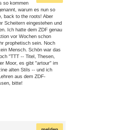
das so kommen
 genannt, warum es nun so
e, back to the roots! Aber
hr Scheitern eingestehen und
en. Ich hatte dem ZDF genau
aktion vor Wochen schon
ehr prophetisch sein. Noch
 kein Mensch. Schön war das
ch "TTT -- Titel, Thesen,
 Moor, es gibt "artour" im
e alten Stils -- und ich
 Lehren aus dem ZDF-
sen, bitte!
melden