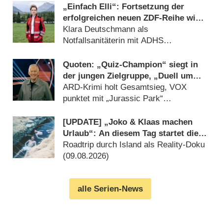
„Einfach Elli“: Fortsetzung der
erfolgreichen neuen ZDF-Reihe wird
gedreht
Klara Deutschmann als
Notfallsanitäterin mit ADHS
(09.08.2026)
Quoten: „Quiz-Champion“ siegt in
der jungen Zielgruppe, „Duell um
die Welt“-Best-of geht völlig unter
ARD-Krimi holt Gesamtsieg, VOX
punktet mit „Jurassic Park“
(09.08.2026)
[UPDATE] „Joko & Klaas machen
Urlaub“: An diesem Tag startet die
neue Sendung des Entertainer-Duos
Roadtrip durch Island als Reality-Doku
(09.08.2026)
alle Serien-News