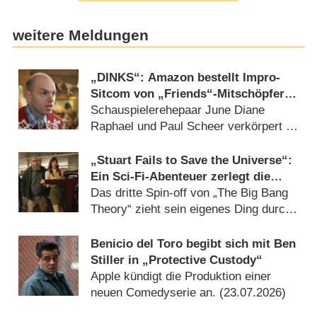
weitere Meldungen
„DINKS“: Amazon bestellt Impro-
Sitcom von „Friends“-Mitschöpferin
Marta Kauffman
Schauspielerehepaar June Diane
Raphael und Paul Scheer verkörpert in
neuer Serie Lebenspartner
(04.08.2026)
„Stuart Fails to Save the Universe“:
Ein Sci-Fi-Abenteuer zerlegt die
Sitcom-Norm – Review
Das dritte Spin-off von „The Big Bang
Theory“ zieht sein eigenes Ding durch
– und gewinnt (23.07.2026)
Benicio del Toro begibt sich mit Ben
Stiller in „Protective Custody“
Apple kündigt die Produktion einer
neuen Comedyserie an. (23.07.2026)