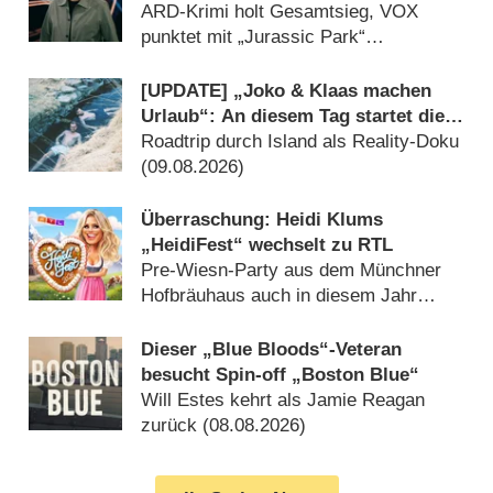
die Welt“-Best-of geht völlig unter
ARD-Krimi holt Gesamtsieg, VOX
punktet mit „Jurassic Park“
(09.08.2026)
[UPDATE] „Joko & Klaas machen
Urlaub“: An diesem Tag startet die
neue Sendung des Entertainer-Duos
Roadtrip durch Island als Reality-Doku
(09.08.2026)
Überraschung: Heidi Klums
„HeidiFest“ wechselt zu RTL
Pre-Wiesn-Party aus dem Münchner
Hofbräuhaus auch in diesem Jahr
(08.08.2026)
Dieser „Blue Bloods“-Veteran
besucht Spin-off „Boston Blue“
Will Estes kehrt als Jamie Reagan
zurück (08.08.2026)