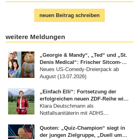
neuen Beitrag schreiben
weitere Meldungen
„Georgie & Mandy“, „Ted“ und „St.
Denis Medical“: Frischer Sitcom-
Nachschub auf ProSieben
Neues US-Comedy-Dreierpack ab
August (13.07.2026)
„Einfach Elli“: Fortsetzung der
erfolgreichen neuen ZDF-Reihe wird
gedreht
Klara Deutschmann als
Notfallsanitäterin mit ADHS
(09.08.2026)
Quoten: „Quiz-Champion“ siegt in
der jungen Zielgruppe, „Duell um