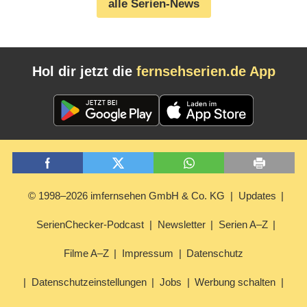
alle Serien-News
Hol dir jetzt die
fernsehserien.de App
© 1998–2026 imfernsehen GmbH & Co. KG
Updates
SerienChecker-Podcast
Newsletter
Serien A–Z
Filme A–Z
Impressum
Datenschutz
Datenschutzeinstellungen
Jobs
Werbung schalten