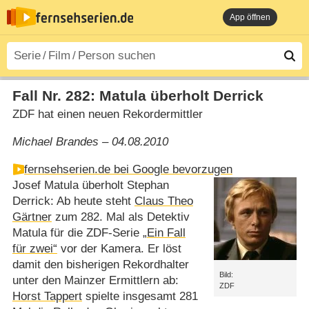
App öffnen
Fall Nr. 282: Matula überholt Derrick
ZDF hat einen neuen Rekordermittler
Michael Brandes – 04.08.2010
fernsehserien.de bei Google bevorzugen
Josef Matula überholt Stephan
Derrick: Ab heute steht
Claus Theo
Gärtner
zum 282. Mal als Detektiv
Matula für die ZDF-Serie
„Ein Fall
für zwei“
vor der Kamera. Er löst
damit den bisherigen Rekordhalter
Bild:
unter den Mainzer Ermittlern ab:
ZDF
Horst Tappert
spielte insgesamt 281