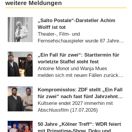
weitere Meldungen
„Salto Postale“-Darsteller Achim
Wolff ist tot
Theater-, Film- und
Fernsehschauspieler wurde 87 Jahre
alt (10.07.2026)
„Ein Fall für zwei“: Starttermin für
vorletzte Staffel steht fest
Antoine Monot und Wanja Mues
melden sich mit neuen Fällen zurück
(27.07.2026)
Kompromisslos: ZDF stellt „Ein Fall
für zwei“ nach fast fünf Jahrzehnten
ein
Kultserie endet 2027 immerhin mit
Abschlussfilm (17.07.2026)
50 Jahre „Kölner Treff“: WDR feiert
mit Primetime-Show, Doku und