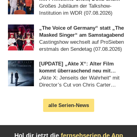
Rückblicken
Großes Jubiläum der Talkshow-
Institution im WDR (07.08.2026)
„The Voice of Germany“ statt „The
Masked Singer“ am Samstagabend
Castingshow wechselt auf ProSieben
erstmals den Sendetag (07.08.2026)
[UPDATE] „Akte X“: Alter Film
kommt überraschend neu mit
deutlich mehr Horror
„Akte X: Jenseits der Wahrheit“ mit
Director’s Cut von Chris Carter
(07.08.2026)
alle Serien-News
Hol dir jetzt die
fernsehserien.de App