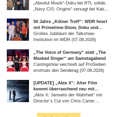
Auftakt
„Absolut Musik“-Doku bei RTL solide,
„Navy CIS: Origins“ versagt bei Kabel
Eins (08.08.2026)
50 Jahre „Kölner Treff“: WDR feiert
mit Primetime-Show, Doku und
Rückblicken
Großes Jubiläum der Talkshow-
Institution im WDR (07.08.2026)
„The Voice of Germany“ statt „The
Masked Singer“ am Samstagabend
Castingshow wechselt auf ProSieben
erstmals den Sendetag (07.08.2026)
[UPDATE] „Akte X“: Alter Film
kommt überraschend neu mit
deutlich mehr Horror
„Akte X: Jenseits der Wahrheit“ mit
Director’s Cut von Chris Carter
(07.08.2026)