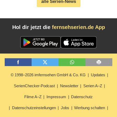
alle Serien-News
Hol dir jetzt die
fernsehserien.de App
© 1998–2026 imfernsehen GmbH & Co. KG
Updates
SerienChecker-Podcast
Newsletter
Serien A–Z
Filme A–Z
Impressum
Datenschutz
Datenschutzeinstellungen
Jobs
Werbung schalten