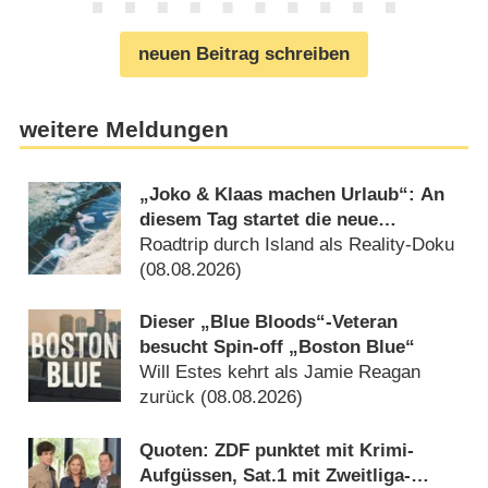
neuen Beitrag schreiben
weitere Meldungen
„Joko & Klaas machen Urlaub“: An
diesem Tag startet die neue
Sendung des Entertainer-Duos
Roadtrip durch Island als Reality-Doku
(08.08.2026)
Dieser „Blue Bloods“-Veteran
besucht Spin-off „Boston Blue“
Will Estes kehrt als Jamie Reagan
zurück (08.08.2026)
Quoten: ZDF punktet mit Krimi-
Aufgüssen, Sat.1 mit Zweitliga-