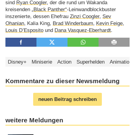
sind
Ryan Coogler
, der die rund um Wakanda
kreisenden
„Black Panther“
-Leinwandblockbuster
inszenierte, dessen Ehefrau
Zinzi Coogler
,
Sev
Ohanian
, Kalia King,
Brad Winderbaum
,
Kevin Feige
,
Louis D’Esposito
und
Dana Vasquez-Eberhardt
.
Disney+
Miniserie
Action
Superhelden
Animation
Kommentare zu dieser Newsmeldung
neuen Beitrag schreiben
weitere Meldungen