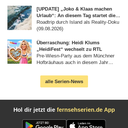
(09.08.2026)
[UPDATE] „Joko & Klaas machen
Urlaub“: An diesem Tag startet die
neue Sendung des Entertainer-Duos
Roadtrip durch Island als Reality-Doku
(09.08.2026)
Überraschung: Heidi Klums
„HeidiFest“ wechselt zu RTL
Pre-Wiesn-Party aus dem Münchner
Hofbräuhaus auch in diesem Jahr
(08.08.2026)
alle Serien-News
Hol dir jetzt die
fernsehserien.de App