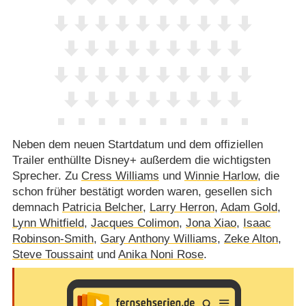
Neben dem neuen Startdatum und dem offiziellen
Trailer enthüllte Disney+ außerdem die wichtigsten
Sprecher. Zu
Cress Williams
und
Winnie Harlow
, die
schon früher bestätigt worden waren, gesellen sich
demnach
Patricia Belcher
,
Larry Herron
,
Adam Gold
,
Lynn Whitfield
,
Jacques Colimon
,
Jona Xiao
,
Isaac
Robinson-Smith
,
Gary Anthony Williams
,
Zeke Alton
,
Steve Toussaint
und
Anika Noni Rose
.