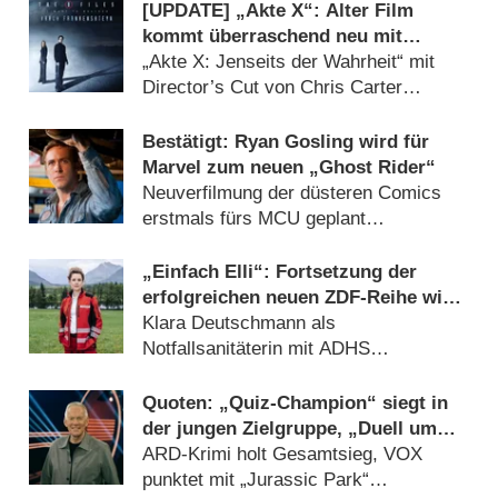
[UPDATE] „Akte X“: Alter Film
kommt überraschend neu mit
deutlich mehr Horror
„Akte X: Jenseits der Wahrheit“ mit
Director’s Cut von Chris Carter
(07.08.2026)
Bestätigt: Ryan Gosling wird für
Marvel zum neuen „Ghost Rider“
Neuverfilmung der düsteren Comics
erstmals fürs MCU geplant
(26.07.2026)
„Einfach Elli“: Fortsetzung der
erfolgreichen neuen ZDF-Reihe wird
gedreht
Klara Deutschmann als
Notfallsanitäterin mit ADHS
(09.08.2026)
Quoten: „Quiz-Champion“ siegt in
der jungen Zielgruppe, „Duell um
die Welt“-Best-of geht völlig unter
ARD-Krimi holt Gesamtsieg, VOX
punktet mit „Jurassic Park“