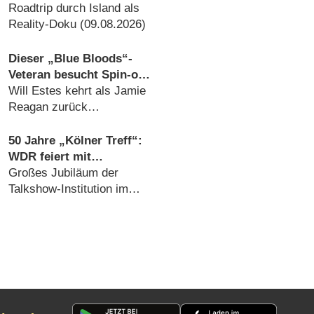
diesem Tag startet die
Roadtrip durch Island als
neue Sendung des
Reality-Doku (09.08.2026)
Entertainer-Duos
Dieser „Blue Bloods“-
Veteran besucht Spin-off
„Boston Blue“
Will Estes kehrt als Jamie
Reagan zurück
(08.08.2026)
50 Jahre „Kölner Treff“:
WDR feiert mit
Primetime-Show, Doku
Großes Jubiläum der
und Rückblicken
Talkshow-Institution im
WDR (07.08.2026)