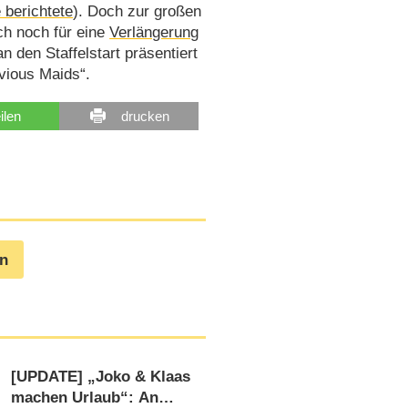
 berichtete
). Doch zur großen
ch noch für eine
Verlängerung
n den Staffelstart präsentiert
vious Maids“.
eilen
drucken
en
[UPDATE] „Joko & Klaas
machen Urlaub“: An