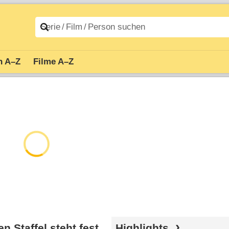
n A–Z
Filme A–Z
n Staffel steht fest
Highlights