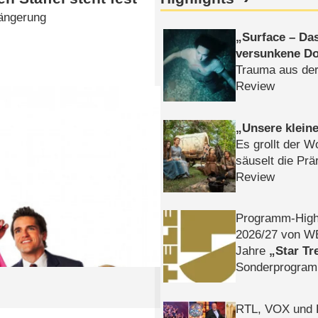
längerung
Surface – Da
versunkene Do
Trauma aus der
Review
Unsere klein
Es grollt der W
säuselt die Prä
Review
Programm-High
2026/​27 von W
Jahre
Star Tr
Sonderprogra
Die Helgolän
RTL, VOX und