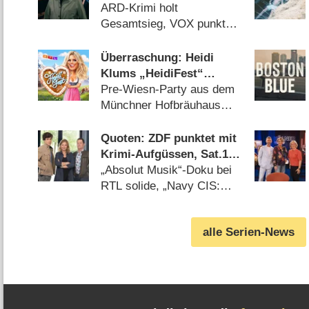
jungen Zielgruppe, „Duell
ARD-Krimi holt
um die Welt“-Best-of
Gesamtsieg, VOX punktet
geht völlig unter
mit „Jurassic Park“
(09.08.2026)
Überraschung: Heidi
Klums „HeidiFest“
wechselt zu RTL
Pre-Wiesn-Party aus dem
Münchner Hofbräuhaus
auch in diesem Jahr
(08.08.2026)
Quoten: ZDF punktet mit
Krimi-Aufgüssen, Sat.1
mit Zweitliga-Auftakt
„Absolut Musik“-Doku bei
RTL solide, „Navy CIS:
Origins“ versagt bei Kabel
Eins (08.08.2026)
alle Serien-News