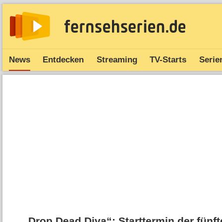
News
Entdecken
Streaming
TV-Starts
Serie
„Drop Dead Diva“: Starttermin der fünfte