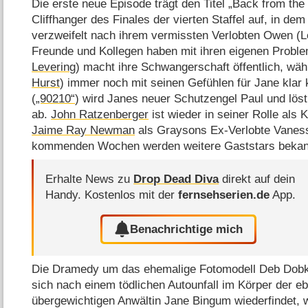
Die erste neue Episode trägt den Titel „Back from the
Cliffhanger des Finales der vierten Staffel auf, in dem
verzweifelt nach ihrem vermissten Verlobten Owen (L
Freunde und Kollegen haben mit ihren eigenen Probl
Levering
) macht ihre Schwangerschaft öffentlich, wä
Hurst
) immer noch mit seinen Gefühlen für Jane kla
(
„90210“
) wird Janes neuer Schutzengel Paul und löst
ab.
John Ratzenberger
ist wieder in seiner Rolle als
Jaime Ray Newman
als Graysons Ex-Verlobte Vaness
kommenden Wochen werden weitere Gaststars bekan
Erhalte News zu
Drop Dead Diva
direkt auf dein
Handy.
Kostenlos mit der
fernsehserien.de
App.
Benachrichtige mich
Die Dramedy um das ehemalige Fotomodell Deb Dobk
sich nach einem tödlichen Autounfall im Körper der eb
übergewichtigen Anwältin Jane Bingum wiederfindet, 