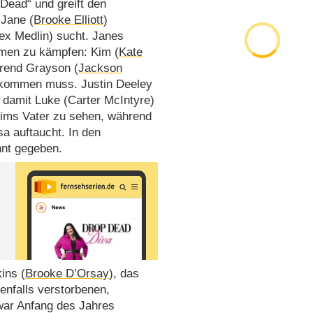
 Dead“ und greift den
 Jane (
Brooke Elliott
)
ex Medlin) sucht. Janes
emen zu kämpfen: Kim (
Kate
hrend Grayson (
Jackson
r kommen muss. Justin Deeley
 damit Luke (Carter McIntyre)
 Kims Vater zu sehen, während
a auftaucht. In den
nt gegeben.
ins (
Brooke D’Orsay
), das
enfalls verstorbenen,
war Anfang des Jahres