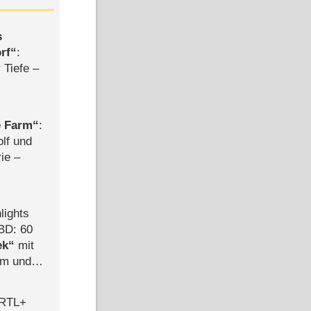
s
rf
:
 Tiefe –
e Farm
:
olf und
rie –
lights
BD: 60
ek
mit
mm und
der
 RTL+