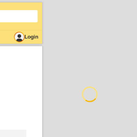
Login