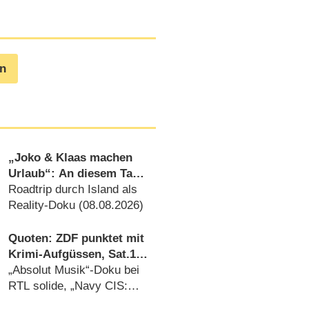
en
„Joko & Klaas machen
Urlaub“: An diesem Tag
startet die neue Sendung
Roadtrip durch Island als
des Entertainer-Duos
Reality-Doku (08.08.2026)
Quoten: ZDF punktet mit
Krimi-Aufgüssen, Sat.1
mit Zweitliga-Auftakt
„Absolut Musik“-Doku bei
RTL solide, „Navy CIS:
Origins“ versagt bei Kabel