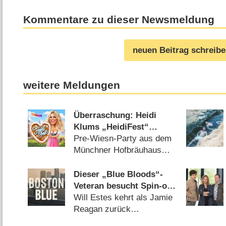
Kommentare zu dieser Newsmeldung
neuen Beitrag schreib
weitere Meldungen
Überraschung: Heidi
Klums „HeidiFest“
wechselt zu RTL
Pre-Wiesn-Party aus dem
Münchner Hofbräuhaus
auch in diesem Jahr
(08.08.2026)
Dieser „Blue Bloods“-
Veteran besucht Spin-off
„Boston Blue“
Will Estes kehrt als Jamie
Reagan zurück
(08.08.2026)