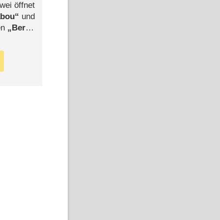
wei öffnet
abou
und
len
Berlin
-Ableger