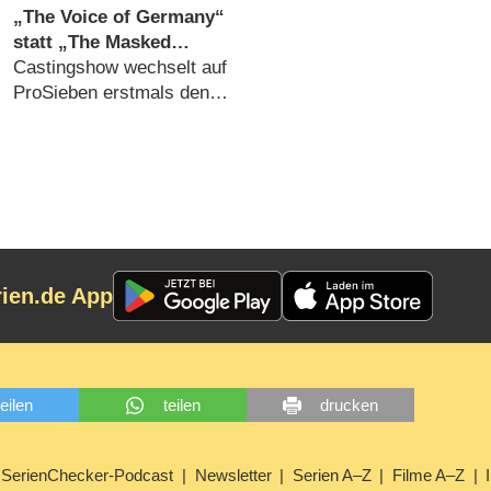
Eins (08.08.2026)
„The Voice of Germany“
statt „The Masked
Singer“ am
Castingshow wechselt auf
Samstagabend
ProSieben erstmals den
Sendetag (07.08.2026)
rien.de App
teilen
teilen
drucken
SerienChecker-Podcast
Newsletter
Serien A–Z
Filme A–Z