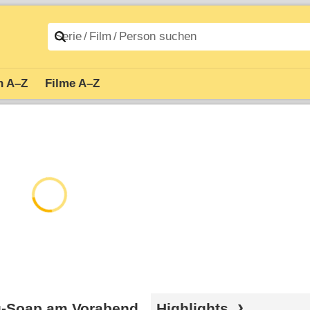
n A–Z
Filme A–Z
ku-Soap am Vorabend
Highlights