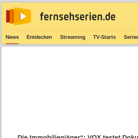
News
Entdecken
Streaming
TV-Starts
Serie
„Die Immobilienjäger“: VOX testet Do