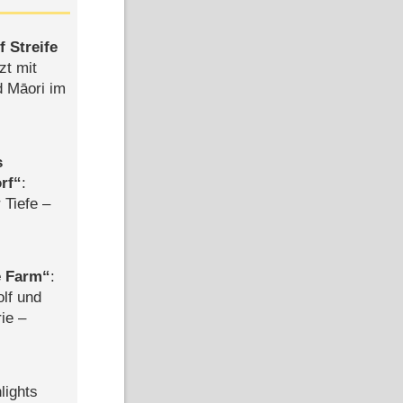
 Streife
zt mit
d Māori im
s
rf
:
 Tiefe –
e Farm
:
olf und
rie –
lights