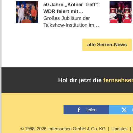
50 Jahre „Kölner Treff“:
WDR feiert mit
Primetime-Show, Doku
Großes Jubiläum der
und Rückblicken
Talkshow-Institution im
WDR (07.08.2026)
alle Serien-News
Hol dir jetzt die
fernsehse
teilen
© 1998–2026 imfernsehen GmbH & Co. KG
Updates