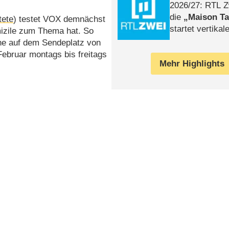
2026/​27: RTL Z
die
Maison T
tete
) testet VOX demnächst
startet vertika
mizile zum Thema hat. So
– Tag & Nacht
he auf dem Sendeplatz von
ebruar montags bis freitags
Mehr Highlights