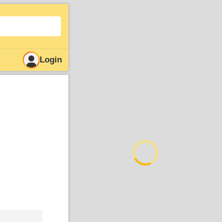
Login