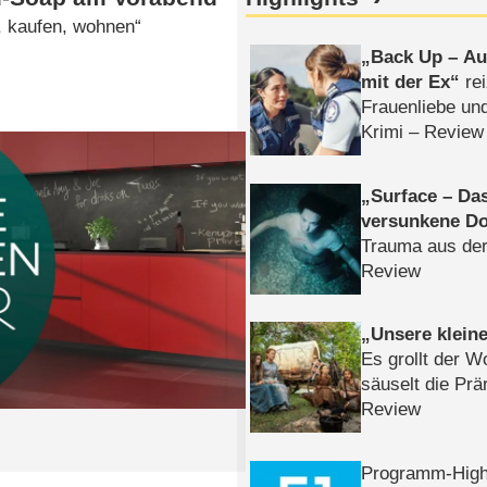
, kaufen, wohnen“
Back Up – Auf
mit der Ex
rei
Frauenliebe un
Krimi – Review
Surface – Da
versunkene Do
Trauma aus der
Review
Unsere klein
Es grollt der W
säuselt die Prä
Review
Programm-High