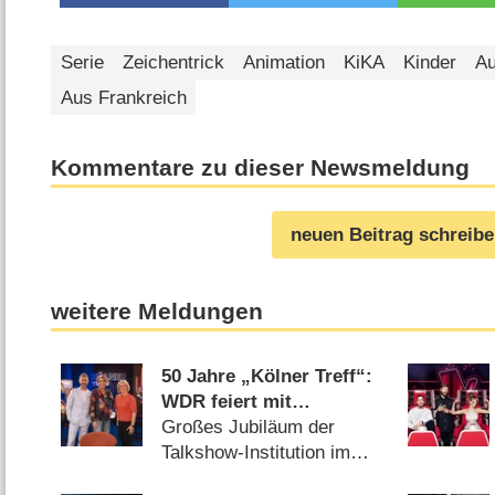
Serie
Zeichentrick
Animation
KiKA
Kinder
Au
Aus Frankreich
Kommentare zu dieser Newsmeldung
neuen Beitrag schreib
weitere Meldungen
50 Jahre „Kölner Treff“:
WDR feiert mit
Primetime-Show, Doku
Großes Jubiläum der
und Rückblicken
Talkshow-Institution im
WDR (07.08.2026)