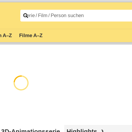
n A–Z
Filme A–Z
n 3D-Animationsserie
Highlights