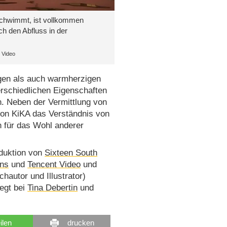
schwimmt, ist vollkommen
ch den Abfluss in der
t Video
tigen als auch warmherzigen
erschiedlichen Eigenschaften
. Neben der Vermittlung von
von KiKA das Verständnis von
n für das Wohl anderer
oduktion von
Sixteen South
ons
und
Tencent Video
und
hautor und Illustrator)
iegt bei
Tina Debertin
und
eilen
drucken