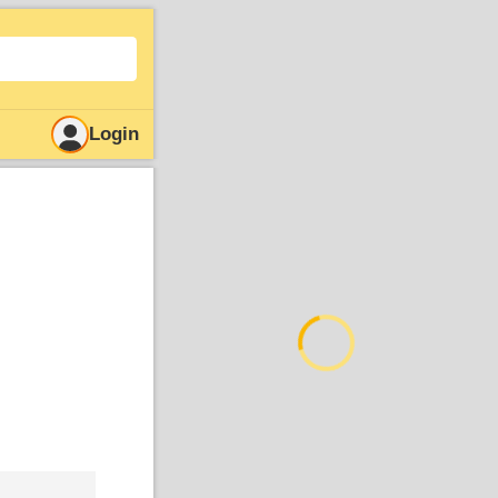
Login