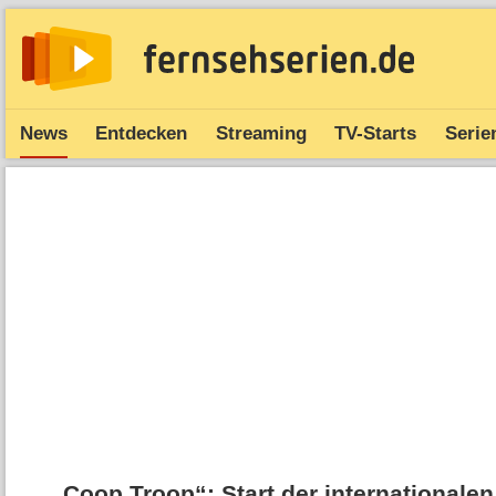
News
Entdecken
Streaming
TV-Starts
Serie
„Coop Troop“: Start der internationale