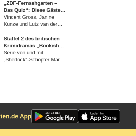
„ZDF-Fernsehgarten –
Das Quiz“: Diese Gäste
spielen gegen Kiwi in der
Vincent Gross, Janine
Sonderfolge am 9.
Kunze und Lutz van der
August 2026
Horst kämpfen um
Sendezeit (07.08.2026)
Staffel 2 des britischen
Krimidramas „Bookish“
und zwei weitere
Serie von und mit
Premieren im Oktober bei
„Sherlock“-Schöpfer Mark
AXN
Gatiss erzählt von
Buchhändler mit
detektivischer Leidenschaft
(07.08.2026)
rien.de App