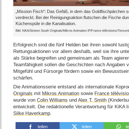
„Mission Fisch“: Das Gefäß, in dem das Goldfischpärchen 
verdreckt. Bei der Reinigungsaktion flutschen die Fische dur
Küchenspüle in die Kanalisation.
KiKA/​Sixteen South Originals/​Mikros Animation IP/​France télévisions/​Tencen
Erfolgreich sind die fünf Helden bei ihren sowohl lus
Rettungsaktionen vor allem deshalb, weil sie ihre unt
als Stärke begreifen und gemeinsam als Team agieren
Teamfähigkeit sollen die Geschichten nach Angaben 
Mitgefühl und Fürsorge fördern sowie ein Bewusstsei
schärfen.
Die Animationsserie entstand als internationale Kopr
Originals
mit
Mikros Animation
sowie
France télévisi
wurde von
Colin Williams
und
Alex T. Smith
(Kinderbuc
entwickelt. Die redaktionelle Verantwortung für KiKA l
Silke Haverkamp
.
teilen
teilen
t