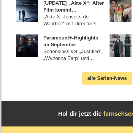
[UPDATE] „Akte X“: Alter
Film kommt
überraschend neu mit
„Akte X: Jenseits der
deutlich mehr Horror
Wahrheit“ mit Director’s
Cut von Chris Carter
(07.08.2026)
Paramount+-Highlights
im September:
„MobLand“, „South
Serienklassiker „Justified“,
Park“, „FBI“, „DOC“ und
„Wynonna Earp“ und
„Farscape“
„Hausmeister Krause“ neu
beim Streamingdienst
alle Serien-News
(07.08.2026)
Hol dir jetzt die
fernsehse