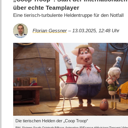
über echte Teamplayer
Eine tierisch-turbulente Heldentruppe für den Notfall
Florian Gessner
– 13.03.2025, 12:48 Uhr
Die tierischen Helden der „Coop Troop“
Bild: Sixteen South Originals/Mikros Animation IP/France télévisions/Tencent Vide