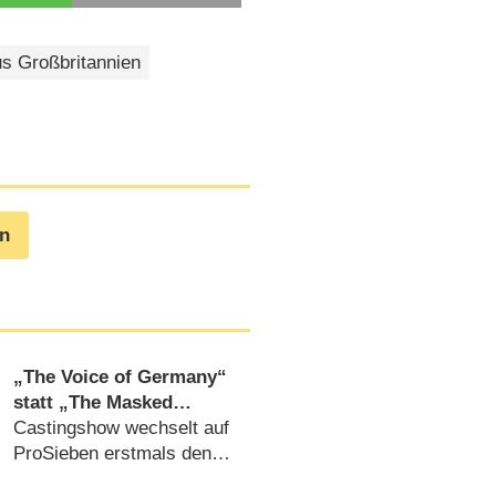
s Großbritannien
en
„The Voice of Germany“
statt „The Masked
Singer“ am
Castingshow wechselt auf
Samstagabend
ProSieben erstmals den
Sendetag (07.08.2026)