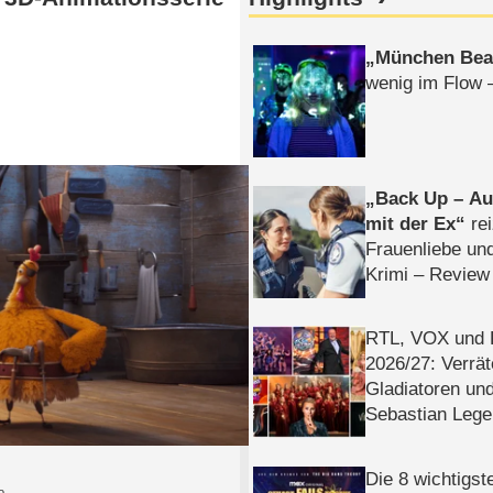
München Bea
wenig im Flow 
Back Up – Auf
mit der Ex
rei
Frauenliebe un
Krimi – Review
RTL, VOX und
2026/​27: Verrät
Gladiatoren un
Sebastian Lege
Die 8 wichtigst
o