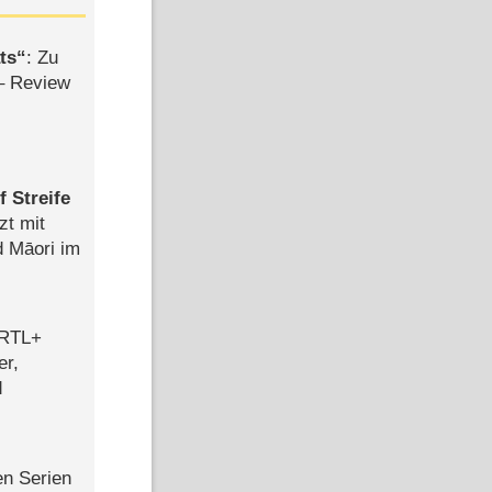
ts
: Zu
– Review
 Streife
zt mit
d Māori im
 RTL+
er,
d
en Serien