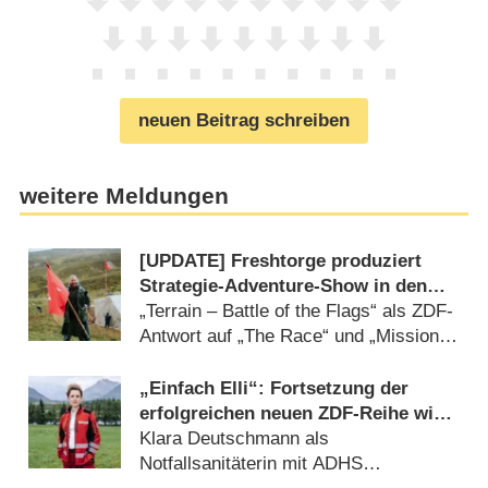
neuen Beitrag schreiben
weitere Meldungen
[UPDATE] Freshtorge produziert
Strategie-Adventure-Show in den
schottischen Highlands
„Terrain – Battle of the Flags“ als ZDF-
Antwort auf „The Race“ und „Mission
Unknown“ (10.08.2026)
„Einfach Elli“: Fortsetzung der
erfolgreichen neuen ZDF-Reihe wird
gedreht
Klara Deutschmann als
Notfallsanitäterin mit ADHS