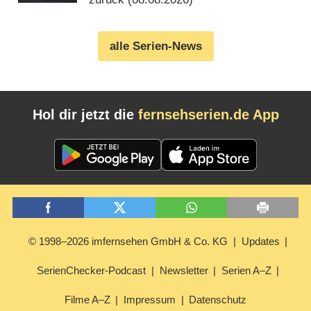
alle Serien-News
Hol dir jetzt die
fernsehserien.de App
© 1998–2026 imfernsehen GmbH & Co. KG
Updates
SerienChecker-Podcast
Newsletter
Serien A–Z
Filme A–Z
Impressum
Datenschutz