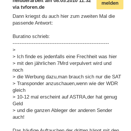
heldderarbeit
am
08.05.2010 11:32
melden
via
tvforen.de
Dann kriegst du auch hier zum zweiten Mal die
passende Antwort:
Buratino schrieb:
-------------------------------------------------------
>
> Ich finde es jedenfalls eine Frechheit was hier
> mit den jährlichen 7Mrd verpulvert wird und
noch
> die Werbung dazu,man brauch sich nur die SAT
> Transponder anzuschauen,wenn wie der WDR
gleich
> 10-12 mal erscheint auf ASTRA,der hat genug
Geld
> und die ganzen Ableger der anderen Sender
auch!
Das häufige Auftauchen der dritten hängt mit den