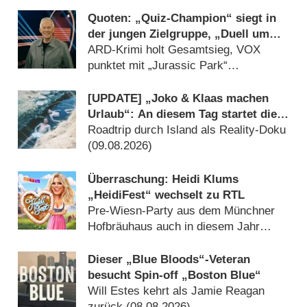
(09.08.2026)
Quoten: „Quiz-Champion“ siegt in
der jungen Zielgruppe, „Duell um
die Welt“-Best-of geht völlig unter
ARD-Krimi holt Gesamtsieg, VOX
punktet mit „Jurassic Park“
(09.08.2026)
[UPDATE] „Joko & Klaas machen
Urlaub“: An diesem Tag startet die
neue Sendung des Entertainer-Duos
Roadtrip durch Island als Reality-Doku
(09.08.2026)
Überraschung: Heidi Klums
„HeidiFest“ wechselt zu RTL
Pre-Wiesn-Party aus dem Münchner
Hofbräuhaus auch in diesem Jahr
(08.08.2026)
Dieser „Blue Bloods“-Veteran
besucht Spin-off „Boston Blue“
Will Estes kehrt als Jamie Reagan
zurück (08.08.2026)